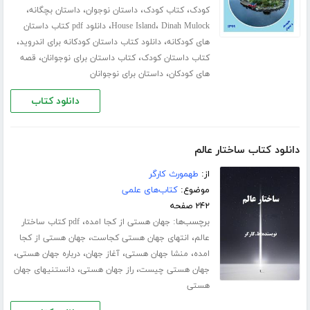
،
،
،
،
کودک
کتاب کودک
داستان نوجوان
داستان بچگانه
،
،
Dinah Mulock
House Island
دانلود pdf کتاب داستان
،
،
های کودکانه
دانلود کتاب داستان کودکانه برای اندروید
،
،
کتاب داستان کودک
کتاب داستان برای نوجوانان
قصه
،
های کودکان
داستان برای نوجوانان
دانلود کتاب
دانلود کتاب ساختار عالم
از:
طهمورث کارگر
موضوع:
کتاب‌های علمی
۲۴۲ صفحه
برچسب‌ها:
،
جهان هستی از کجا امده
pdf کتاب ساختار
،
،
عالم
انتهای جهان هستی کجاست
جهان هستی از کجا
،
،
،
،
امده
منشا جهان هستی
آغاز جهان
درباره جهان هستی
،
،
جهان هستی چیست
راز جهان هستی
دانستنیهای جهان
هستی