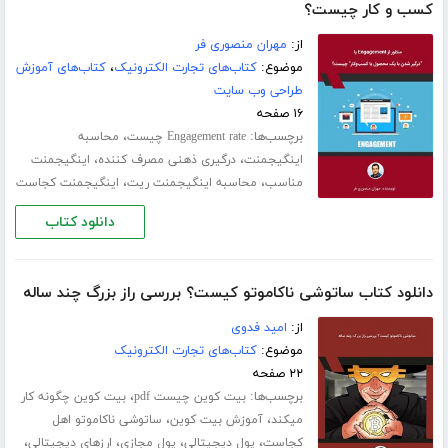
کسب و کار چیست؟
از:
مهران منصوری فر
موضوع:
کتاب‌های تجارت الکترونیک
،
کتاب‌های آموزش
طراحی وب سایت
۱۶ صفحه
برچسب‌ها:
،
Engagement rate چیست
محاسبه
،
،
اینگیجمنت
درگیری ذهنی مصرف کننده
اینگیجمنت
،
،
مناسب
محاسبه اینگیجمنت ریت
اینگیجمنت کجاست
دانلود کتاب
دانلود کتاب ساتوشی ناکاموتو کیست؟ بررسی راز بزرگ چند ساله
از:
امید فدوی
موضوع:
کتاب‌های تجارت الکترونیک
۲۲ صفحه
برچسب‌ها:
،
بیت کوین چیست pdf
بیت کوین چگونه کار
،
،
میکند
آموزش بیت کوین
ساتوشی ناکاموتو اهل
،
،
،
،
کجاست
پول دیجیتالی
پول مجازی
ارزهای دیجیتالی