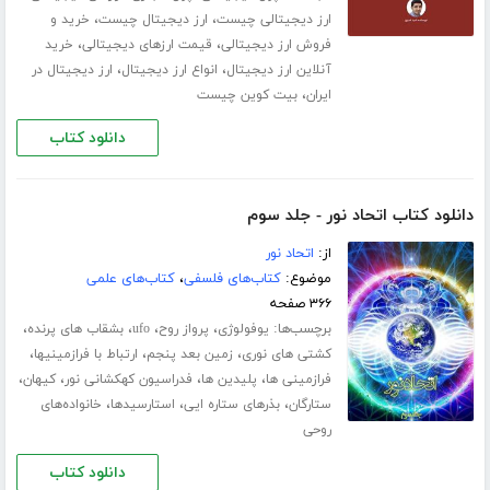
،
،
ارز دیجیتالی چیست
ارز دیجیتال چیست
خرید و
،
،
فروش ارز دیجیتالی
قیمت ارزهای دیجیتالی
خرید
،
،
آنلاین ارز دیجیتال
انواع ارز دیجیتال
ارز دیجیتال در
،
ایران
بیت کوین چیست
دانلود کتاب
دانلود کتاب اتحاد نور - جلد سوم
از:
اتحاد نور
موضوع:
کتاب‌های فلسفی
،
کتاب‌های علمی
۳۶۶ صفحه
برچسب‌ها:
،
،
،
،
یوفولوژی
پرواز روح
ufo
بشقاب های پرنده
،
،
،
کشتی های نوری
زمین بعد پنجم
ارتباط با فرازمینیها
،
،
،
،
فرازمینی ها
پلیدین ها
فدراسیون کهکشانی نور
کیهان
،
،
،
ستارگان
بذرهای ستاره ایی
استارسیدها
خانواده‌های
روحی
دانلود کتاب