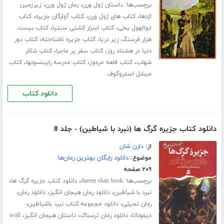
برچسب‌ها:
،
،
داستان ژول ورن
رمان ژول ورن
زیرزمین
،
،
،
اژدها
کتاب های ژول ورن
کتاب آوارگان جزیره
کتاب
،
،
ابوالهول یخی
کتاب اسرار کشتی سنتیا
کتاب بیست
،
،
هزار فرسنگ زیر دریا
کتاب جزیره ناشناخته
کتاب دور
،
،
دنیا در هشتاد روز
کتاب سفر پر ماجرا
کتاب شکار
،
،
،
شهاب
کتاب قلعه مرموز
کتاب مدرسه رابینسونها
کتاب
میشل استروگوف
دانلود کتاب
دانلود کتاب جزیره گرگ ها (نبرد با شیاطین) - جلد 8
از:
دارن شان
موضوع:
دانلود رایگان بهترین رمان‌ها
۲۰۹ صفحه
برچسب‌ها:
،
،
darren shan book
دانلود کتاب جزیره گرگ ها
،
،
،
نبرد با شیاطین
دانلود رمان هیجان انگیز
دانلود رمان
،
،
رمان تحیلی
دانلود مجموعه کتاب نبرد باشیاطین
،
،
،
دیموناتا
دانلود رمان ترسناک
داستان هیجان انگیز
wolf