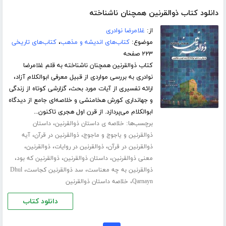
دانلود کتاب ذوالقرنین همچنان ناشناخته
از:
غلامرضا نوادری
موضوع:
کتاب‌های اندیشه و مذهب
،
کتاب‌های تاریخی
۲۲۳ صفحه
کتاب ذوالقرنین همچنان ناشناخته به قلم غلامرضا
نوادری به بررسی مواردی از قبیل معرفی ابوالکلام آزاد،
ارائه تفسیری از آیات مورد بحث، گزارشی کوتاه از زندگی
و جهانداری کورش هخامنشی و خلاصه‌ای جامع از دیدگاه
ابوالکلام می‌پردازد. از قرن اول هجری تاکنون...
برچسب‌ها:
،
خلاصه ی داستان ذوالقرنین
داستان
،
،
ذوالقرنین و یاجوج و ماجوج
ذوالقرنین در قرآن
آیه
،
،
،
ذوالقرنین در قرآن
ذوالقرنین در روایات
ذوالقرنین
،
،
،
معنی ذوالقرنین
داستان ذوالقرنین
ذوالقرنین که بود
،
،
ذوالقرنین به چه معناست
سد ذوالقرنین کجاست
Dhul
،
Qarnayn
خلاصه داستان ذوالقرنین
دانلود کتاب