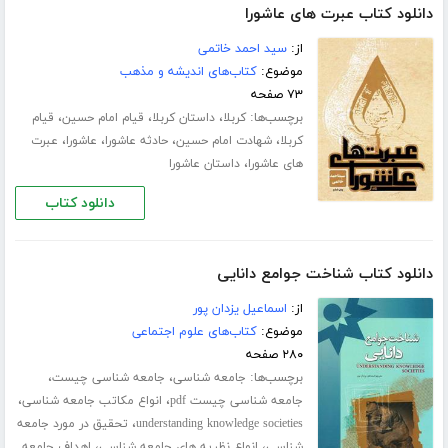
دانلود کتاب عبرت های عاشورا
از:
سید احمد خاتمی
موضوع:
کتاب‌های اندیشه و مذهب
۷۳ صفحه
برچسب‌ها:
،
،
،
کربلا
داستان کربلا
قیام امام حسین
قیام
،
،
،
،
کربلا
شهادت امام حسین
حادثه عاشورا
عاشورا
عبرت
،
های عاشورا
داستان عاشورا
دانلود کتاب
دانلود کتاب شناخت جوامع دانایی
از:
اسماعیل یزدان پور
موضوع:
کتاب‌های علوم اجتماعی
۲۸۰ صفحه
برچسب‌ها:
،
،
جامعه شناسی
جامعه شناسی چیست
،
،
جامعه شناسی چیست pdf
انواع مکاتب جامعه شناسی
،
understanding knowledge societies
تحقیق در مورد جامعه
،
،
شناسی
انواع نظریه های جامعه شناسی
اهداف جامعه