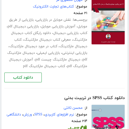
از:
مهران منصوری فر
موضوع:
کتاب‌های تجارت الکترونیک
۲۱ صفحه
برچسب‌ها:
،
نقش موبایل در بازاریابی
بازاریابی از طریق
،
،
،
موبایل
آموزش بازاریابی موبایل
بازاریابی دیجیتال pdf
،
کتاب بازاریابی دیجیتال
دانلود رایگان کتاب دیجیتال
،
،
مارکتینگ
معرفی کتاب دیجیتال مارکتینگ
کتاب
،
،
دیجیتال مارکتینگ
کتاب در مورد دیجیتال مارکتینگ
،
،
بازاریابی اینترنتی
بازاریابی ایمیلی
دیجیتال مارکتینگ
،
،
pdf
دیجیتال مارکتینگ چیست pdf
آموزش دیجیتال
،
مارکتینگ pdf
کتاب دیجیتال مارکتینگ pdf
دانلود کتاب
دانلود کتاب SPSS در تربیت بدنی
از:
محسن ثالثی
موضوع:
نرم افزارهای کاربردی
،
SPSS
،
ورزش
،
دانشگاهی
۲۱۴ صفحه