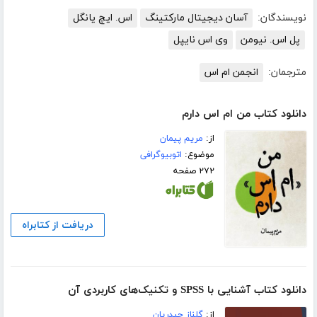
نویسندگان:
آسان دیجیتال مارکتینگ
اس. ایچ یانگل
پل اس. نیومن
وی اس نایپل
مترجمان:
انجمن ام اس
دانلود کتاب من ام اس دارم
از:
مریم پیمان
موضوع:
اتوبیوگرافی
۲۷۲ صفحه
دریافت از کتابراه
دانلود کتاب آشنایی با SPSS و تکنیک‌های کاربردی آن
از:
گلناز حیدریان