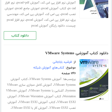
،
،
آموزش نرم افزار پی اس کد
آموزش pscad+pdf
نرم افزار
،
،
،
ps cad
کتاب آموزش pscad
اموزش جامع pscad
اموزش
،
،
،
نصب pscad
پی اس کد
آموزش پی اس کد
مهندسی
،
،
،
برق
نرم افزار پی اس کد
آموزش pscad
نرم افزار pscad
،
چیست
دانلود رایگان آموزش pscad
دانلود کتاب
دانلود کتاب آموزشی VMware Systems
از:
فرشید باباجانی
موضوع:
کتاب‌های آموزش شبکه
۲۴۶ صفحه
برچسب‌ها:
،
آموزش VMware Systems
کتاب آموزش
،
VMware Systems
آموزش کامل مجازی سازی VMware
،
،
Systems
آشنایی با VMware Systems
آموزش VMware
،
،
Worstation
کتاب آموزش VMware Worstation
آموزش
،
،
VMware ESXI
کتاب آموزش VMware ESXI
آموزش
،
،
نصب VMware ESXI
آموزش کار با VMware ESXI