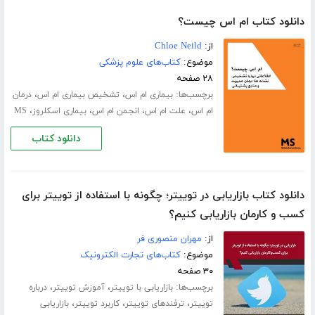
دانلود کتاب ام اس چیست؟
از:
Chloe Neild
موضوع:
کتاب‌های علوم پزشکی
۲۸ صفحه
برچسب‌ها:
،
،
بیماری ام اس
تشخیص بیماری ام اس
درمان
،
،
،
،
ام اس
علت ام اس
انجمن ام اس
بیماری اسکلروز
MS
دانلود کتاب
دانلود کتاب بازاریابی در توییتر؛ چگونه با استفاده از توییتر برای
کسب و‌ کارمان بازاریابی کنیم؟
از:
مهران منصوری فر
موضوع:
کتاب‌های تجارت الکترونیک
۳۰ صفحه
برچسب‌ها:
،
،
بازاریابی با توییتر
آموزش توییتر
درباره
،
،
،
توییتر
ترفندهای توییتر
کاربرد توییتر
بازاریابی