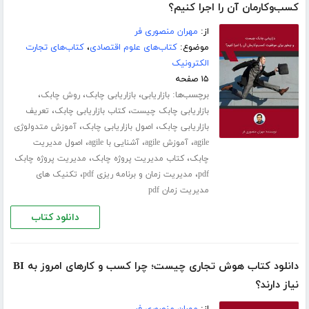
کسب‌و‌کارمان آن‌ را اجرا کنیم؟
از:
مهران منصوری فر
موضوع:
کتاب‌های علوم اقتصادی
،
کتاب‌های تجارت
الکترونیک
۱۵ صفحه
برچسب‌ها:
،
،
،
بازاریابی
بازاریابی چابک
روش چابک
،
،
بازاریابی چابک چیست
کتاب بازاریابی چابک
تعریف
،
،
بازاریابی چابک
اصول بازاریابی چابک
آموزش متدولوژی
،
،
،
agile
آموزش agile
آشنایی با agile
اصول مدیریت
،
،
چابک
کتاب مدیریت پروژه چابک
مدیریت پروژه چابک
،
،
pdf
مدیریت زمان و برنامه ریزی pdf
تکنیک های
مدیریت زمان pdf
دانلود کتاب
دانلود کتاب هوش تجاری چیست؛ چرا کسب و‌ کارهای امروز به BI
نیاز دارند؟