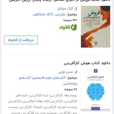
از:
گرگ مارشال
موضوع:
بازاریابی B2C
،
دانشگاهی
۶۳۱ صفحه
دریافت از کتابراه
دانلود کتاب هوش کارآفرینی
از:
حسن زارعی
موضوع:
کتاب‌های علوم اقتصادی
،
کتاب‌های
روانشناسی
۶۲ صفحه
برچسب‌ها:
،
،
کارآفرینی
ایده کارآفرینی
طرح های
،
،
،
کارآفرینی
کارآفرینی pdf
مقاله کارآفرینی
کارآفرینی
،
،
،
چیست
تعریف کارآفرینی
فرهنگ کارآفرینی چیست
،
درس کارآفرینی چیست
مدیریت کارآفرینی چیست