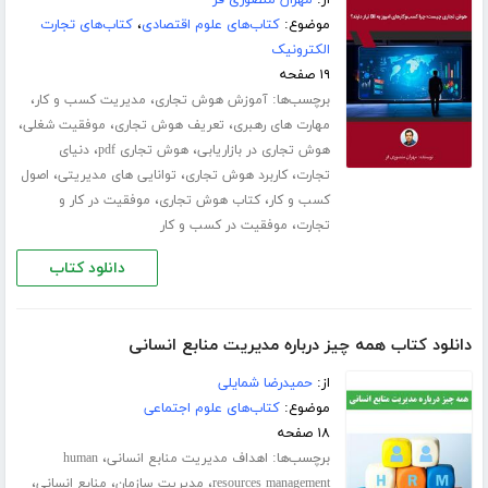
از:
مهران منصوری فر
موضوع:
کتاب‌های علوم اقتصادی
،
کتاب‌های تجارت
الکترونیک
۱۹ صفحه
برچسب‌ها:
،
،
آموزش هوش تجاری
مدیریت کسب و کار
،
،
،
مهارت های رهبری
تعریف هوش تجاری
موفقیت شغلی
،
،
هوش تجاری در بازاریابی
هوش تجاری pdf
دنیای
،
،
،
تجارت
کاربرد هوش تجاری
توانایی های مدیریتی
اصول
،
،
کسب و کار
کتاب هوش تجاری
موفقیت در کار و
،
تجارت
موفقیت در کسب و کار
دانلود کتاب
دانلود کتاب همه چیز درباره مدیریت منابع انسانی
از:
حمیدرضا شمایلی
موضوع:
کتاب‌های علوم اجتماعی
۱۸ صفحه
برچسب‌ها:
،
اهداف مدیریت منابع انسانی
human
،
،
،
resources management
مدیریت سازمان
منابع انسانی