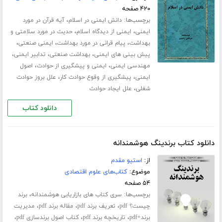
۴۲۰ صفحه
برچسب‌ها:
،
دانش ایمنی در اسلام
آیه قرآن در مورد
،
،
ایمنی
ایمنی از دیدگاه اسلام
حدیث در مورد سلامتی و
،
،
،
بهداشت
پیام قرانی در مورد بهداشت
ایمنی صنعتی
،
،
،
پیش بینی های ایمنی
بهداشت صنعتی
تدابیر ایمنی
،
،
مهندسی ایمنی
ایمنی و پیشگیری از حوادث
اصول
،
،
ایمنی
پیشگیری از وقوع حوادث کار
علل بروز حوادث
،
شغلی
علل ایجاد حوادث
دانلود کتاب
دانلود کتاب برندینگ هوشمندانه
از:
استیو مقدم
موضوع:
کتاب‌های علوم اقتصادی
۵۴ صفحه
برچسب‌ها:
،
سری کتاب های بازاریابی هوشمندانه
برند
،
،
،
چیست؟ pdf
تعریف برند pdf
مقاله برند pdf
مدیریت
،
،
،
برند+pdf
تاریخچه برند pdf
کتاب اصول برندسازی pdf