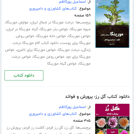
از:
اسماعیل پورکاظم
موضوع:
کتاب‌های کشاورزی و دامپروری
۱۵۹ صفحه
برچسب‌ها:
،
،
درخت مورینگا در شمال ایران
عوارض مورینگا
،
،
،
میوه مورینگا
خواص بذر مورینگا
گیاه مورینگا در ایران
،
،
خواص مورینگا
خواص دانه مورینگا
خواص روغن
،
مورینگا برای پوست
دانلود کتاب pdf مورینگا درخت
،
،
،
زندگی
درخت مورینگا
خواص مورینگا برای لاغری
خواص
،
،
مورینگا برای مو
خواص روغن مورینگا
خواص درخت
،
مورینگا
خواص گیاه مورینگا
دانلود کتاب
دانلود کتاب گل رز؛ پرورش و فوائد
از:
اسماعیل پورکاظم
موضوع:
کتاب‌های کشاورزی و دامپروری
۳۰۵ صفحه
برچسب‌ها:
،
،
،
گل رز
گل رز قرمز
کاشت رز قرمز
پرورش رز