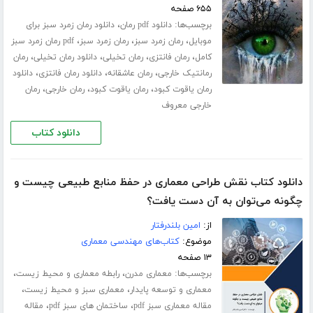
۶۵۵ صفحه
برچسب‌ها:
،
دانلود pdf رمان
دانلود رمان زمرد سبز برای
،
،
،
موبایل
رمان زمرد سبز
رمان زمرد سبز
pdf رمان زمرد سبز
،
،
،
،
کامل
رمان فانتزی
رمان تخیلی
دانلود رمان تخیلی
رمان
،
،
،
رمانتیک خارجی
رمان عاشقانه
دانلود رمان فانتزی
دانلود
،
،
،
رمان یاقوت کبود
رمان یاقوت کبود
رمان خارجی
رمان
خارجی معروف
دانلود کتاب
دانلود کتاب نقش طراحی معماری در حفظ منابع طبیعی چیست و
چگونه می‌توان به آن دست یافت؟
از:
امین بلندرفتار
موضوع:
کتاب‌های مهندسی معماری
۱۳ صفحه
برچسب‌ها:
،
،
معماری مدرن
رابطه معماری و محیط زیست
،
،
معماری و توسعه پایدار
معماری سبز و محیط زیست
،
،
مقاله معماری سبز pdf
ساختمان های سبز pdf
مقاله