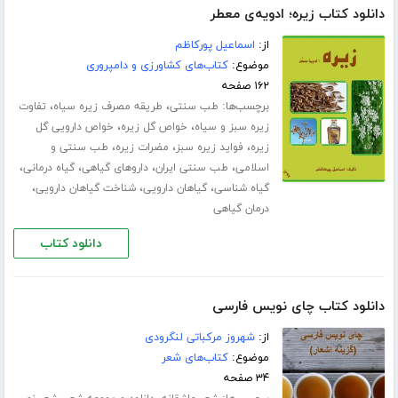
دانلود کتاب زیره؛ ادویه‌ی معطر
از:
اسماعیل پورکاظم
موضوع:
کتاب‌های کشاورزی و دامپروری
۱۶۲ صفحه
برچسب‌ها:
،
،
طب سنتی
طریقه مصرف زیره سیاه
تفاوت
،
،
زیره سبز و سیاه
خواص گل زیره
خواص دارویی گل
،
،
،
زیره
فواید زیره سبز
مضرات زیره
طب سنتی و
،
،
،
،
اسلامی
طب سنتی ایران
داروهای گیاهی
گیاه درمانی
،
،
،
گیاه شناسی
گیاهان دارویی
شناخت گیاهان دارویی
درمان گیاهی
دانلود کتاب
دانلود کتاب چای نویس فارسی
از:
شهروز مرکباتی لنگرودی
موضوع:
کتاب‌های شعر
۳۴ صفحه