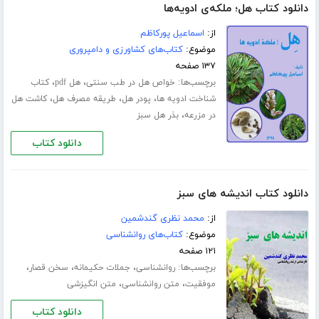
دانلود کتاب هل؛ ملکه‌ی ادویه‌ها
از:
اسماعیل پورکاظم
موضوع:
کتاب‌های کشاورزی و دامپروری
۱۳۷ صفحه
برچسب‌ها:
،
،
خواص هل در طب سنتی
هل pdf
کتاب
،
،
،
شناخت ادویه ها
پودر هل
طریقه مصرف هل
کاشت هل
،
در مزرعه
بذر هل سبز
دانلود کتاب
دانلود کتاب اندیشه های سبز
از:
محمد نظری گندشمین
موضوع:
کتاب‌های روانشناسی
۱۲۱ صفحه
برچسب‌ها:
،
،
،
روانشناسی
جملات حکیمانه
سخن قصار
،
،
موفقیت
متن روانشناسی
متن انگیزشی
دانلود کتاب