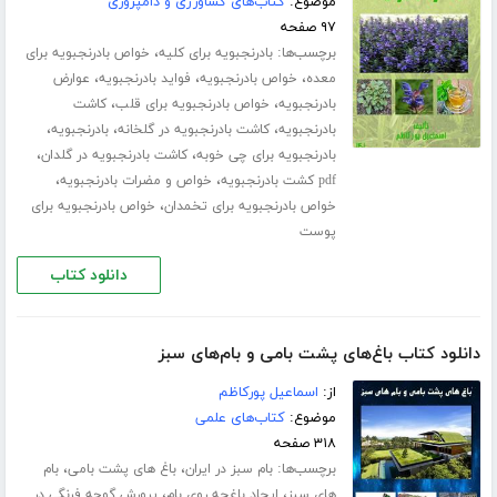
موضوع:
کتاب‌های کشاورزی و دامپروری
۹۷ صفحه
برچسب‌ها:
،
بادرنجبویه برای کلیه
خواص بادرنجبویه برای
،
،
،
معده
خواص بادرنجبویه
فواید بادرنجبویه
عوارض
،
،
بادرنجبویه
خواص بادرنجبویه برای قلب
کاشت
،
،
،
بادرنجبویه
کاشت بادرنجبویه در گلخانه
بادرنجبویه
،
،
بادرنجبویه برای چی خوبه
کاشت بادرنجبویه در گلدان
،
،
pdf کشت بادرنجبویه
خواص و مضرات بادرنجبویه
،
خواص بادرنجبویه برای تخمدان
خواص بادرنجبویه برای
پوست
دانلود کتاب
دانلود کتاب باغ‌های پشت بامی و بام‌های سبز
از:
اسماعیل پورکاظم
موضوع:
کتاب‌های علمی
۳۱۸ صفحه
برچسب‌ها:
،
،
بام سبز در ایران
باغ های پشت بامی
بام
،
،
های سبز
ایجاد باغچه روی بام
پرورش گوجه فرنگی در