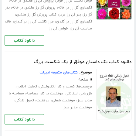
،
،
،
قرمز
کاشت گل رز قرمز
پرورش گل رز هلندی در خانه
،
،
نگهداری گل رز در خانه
پرورش گل رز هلندی در خانه
بذر
،
،
،
گل رز
بذر گل رز قرمز
کتاب پرورش گل رز هلندی
،
،
نگهداری گل رز در گلدان
طرز کاشت گل رز در گلدان
خاک
،
مناسب گل رز
خواص گل رز
دانلود کتاب
دانلود کتاب یک داستان موفق از یک شکست بزرگ
موضوع:
کتاب‌های متفرقه ادبیات
۱۱ صفحه
برچسب‌ها:
،
،
کسب و کار الکترونیکی
تجارت آنلاین
،
،
،
بازاریابی اینترنتی
موفقیت در کار
مصاحبه
مصاحبه با
،
،
،
،
مدیر سبز
موفقیت شغلی
موفقیت
تحول زندگی
موفقیت مدیر سبز
دانلود کتاب