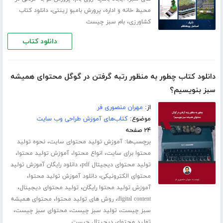
،
،
محیط خانه و اداره
پرورش بامبو زینتی
دانلود کتاب
،
کشاورزی
بام سبز چیست
دانلود کتاب
دانلود کتاب چطور به منظور رتبه گرفتن در گوگل محتوای همیشه
سبز بنویسیم؟
از:
مهران منصوری فر
موضوع:
کتاب‌های آموزش طراحی وب سایت
۲۴ صفحه
برچسب‌ها:
،
آموزش تولید محتوای سایت
نحوه تولید
،
،
،
محتوا برای سایت
انواع محتوا
آموزش تولید محتوا
،
تولید محتوای دیجیتال pdf
دانلود رایگان آموزش تولید
،
،
محتوای الکترونیکی
دانلود آموزش تولید محتوا
،
،
آموزش تولید محتوا رایگان
تولید محتوای دیجیتال
،
،
digital content
روش های تولید محتوا
محتوای همیشه
،
،
،
سبز چیست
تولید سبز چیست
محتوای سبز چیست
تولید محتوای دیجیتال چیست