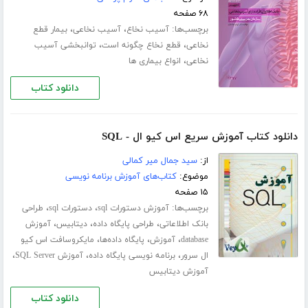
۶۸ صفحه
برچسب‌ها:
،
،
آسیب نخاع
آسیب نخاعی
بیمار قطع
،
،
نخاعی
قطع نخاع چگونه است
توانبخشی آسیب
،
نخاعی
انواع بیماری ها
دانلود کتاب
دانلود کتاب آموزش سریع اس کیو ال - SQL
از:
سید جمال میر کمالی
موضوع:
کتاب‌های آموزش برنامه نویسی
۱۵ صفحه
برچسب‌ها:
،
،
آموزش دستورات sql
دستورات sql
طراحی
،
،
،
بانک اطلاعاتی
طراحی پایگاه داده
دیتابیس
آموزش
،
،
،
database
آموزش
پایگاه داده‌ها
مایکروسافت اس کیو
،
،
،
ال سرور
برنامه نویسی پایگاه داده
آموزش SQL Server
آموزش دیتابیس
دانلود کتاب