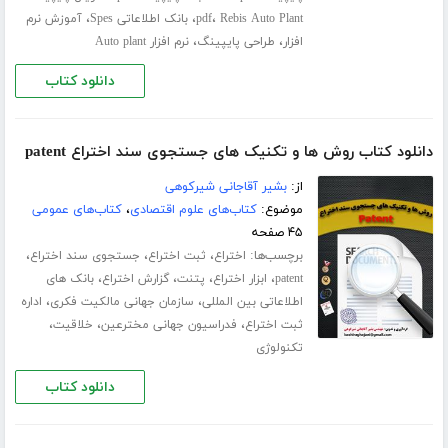
،
،
،
Rebis Auto Plant
pdf
بانک اطلاعاتی Spes
آموزش نرم
،
،
افزار
طراحی پایپینگ
نرم افزار Auto plant
دانلود کتاب
دانلود کتاب روش ها و تکنیک های جستجوی سند اختراع patent
از:
بشیر آقاجانی شیرکوهی
موضوع:
کتاب‌های علوم اقتصادی
،
کتاب‌های عمومی
۴۵ صفحه
برچسب‌ها:
،
،
،
اختراع
ثبت اختراع
جستجوی سند اختراع
،
،
،
،
patent
ابزار اختراع
پتنت
گزارش اختراع
بانک های
،
،
اطلاعاتی بین المللی
سازمان جهانی مالکیت فکری
اداره
،
،
،
ثبت اختراع
فدراسیون جهانی مخترعین
خلاقیت
تکنولوژی
دانلود کتاب