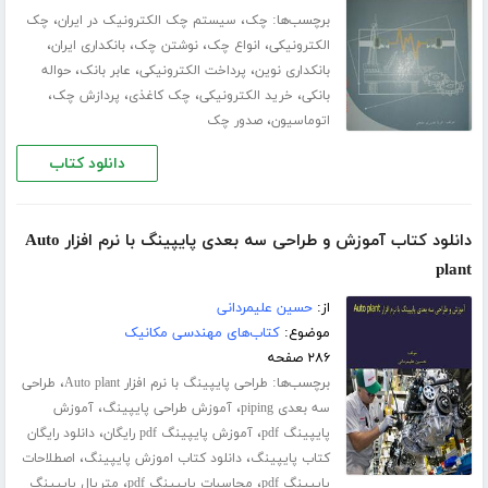
برچسب‌ها:
،
،
چک
سیستم چک الکترونیک در ایران
چک
،
،
،
،
الکترونیکی
انواع چک
نوشتن چک
بانکداری ایران
،
،
،
بانکداری نوین
پرداخت الکترونیکی
عابر بانک
حواله
،
،
،
،
بانکی
خرید الکترونیکی
چک کاغذی
پردازش چک
،
اتوماسیون
صدور چک
دانلود کتاب
دانلود کتاب آموزش و طراحی سه بعدی پایپینگ با نرم افزار Auto
plant
از:
حسین علیمردانی
موضوع:
کتاب‌های مهندسی مکانیک
۲۸۶ صفحه
برچسب‌ها:
،
طراحی پایپینگ با نرم افزار Auto plant
طراحی
،
،
سه بعدی piping
آموزش طراحی پایپینگ
آموزش
،
،
پایپینگ pdf
آموزش پایپینگ pdf رایگان
دانلود رایگان
،
،
کتاب پایپینگ
دانلود کتاب اموزش پایپینگ
اصطلاحات
،
،
پایپینگ pdf
محاسبات پایپینگ pdf
متریال پایپینگ