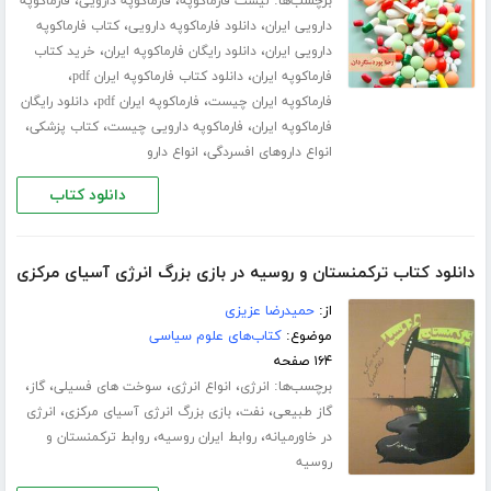
برچسب‌ها:
،
،
لیست فارماکوپه
فارماکوپه دارویی
فارماکوپه
،
،
دارویی ایران
دانلود فارماکوپه دارویی
کتاب فارماکوپه
،
،
دارویی ایران
دانلود رایگان فارماکوپه ایران
خرید کتاب
،
،
فارماکوپه ایران
دانلود کتاب فارماکوپه ایران pdf
،
،
فارماکوپه ایران چیست
فارماکوپه ایران pdf
دانلود رایگان
،
،
،
فارماکوپه ایران
فارماکوپه دارویی چیست
کتاب پزشکی
،
انواع داروهای افسردگی
انواع دارو
دانلود کتاب
دانلود کتاب ترکمنستان و روسیه در بازی بزرگ انرژی آسیای مرکزی
از:
حمیدرضا عزیزی
موضوع:
کتاب‌های علوم سیاسی
۱۶۴ صفحه
برچسب‌ها:
،
،
،
،
انرژی
انواع انرژی
سوخت های فسیلی
گاز
،
،
،
گاز طبیعی
نفت
بازی بزرگ انرژی آسیای مرکزی
انرژی
،
،
در خاورمیانه
روابط ایران روسیه
روابط ترکمنستان و
روسیه