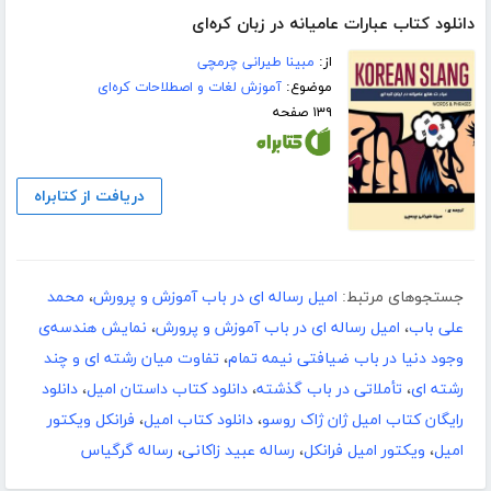
دانلود کتاب عبارات عامیانه در زبان کره‌ای
از:
مبینا طیرانی چرمچی
موضوع:
آموزش لغات و اصطلاحات کره‌ای
۱۳۹ صفحه
دریافت از کتابراه
جستجوهای مرتبط:
امیل رساله ای در باب آموزش و پرورش
،
محمد
علی باب
،
امیل رساله ای در باب آموزش و پرورش
،
نمایش هندسه‌ی
وجود دنیا در باب ضیافتی نیمه تمام
،
تفاوت میان رشته ای و چند
رشته ای
،
تأملاتی در باب گذشته
،
دانلود کتاب داستان امیل
،
دانلود
رایگان کتاب امیل ژان ژاک روسو
،
دانلود کتاب امیل
،
فرانکل ویکتور
امیل
،
ویکتور امیل فرانکل
،
رساله عبید زاکانی
،
رساله گرگیاس