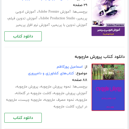
۲۹ صفحه
برچسب‌ها:
،
آموزش Adobe Premire
آموزش ادوبی
،
،
،
پریمیر
Adobe Production Studio
آموزش تدوین فیلم
،
آموزش تدوین با پریمیر
آموزش نرم افزار پریمیر
دانلود کتاب
دانلود کتاب پرورش مارچوبه
از:
اسماعیل پورکاظم
موضوع:
کتاب‌های کشاورزی و دامپروری
۸۸ صفحه
برچسب‌ها:
،
،
نحوه پرورش مارچوبه
پرورش مارچوبه
،
،
آموزش پرورش مارچوبه
کاشت مارچوبه در گلخانه
،
،
،
مارچوبه
نحوه مصرف مارچوبه
مارچوبه چیست
مارچوبه
،
در ایران
کاشت مارچوبه
دانلود کتاب