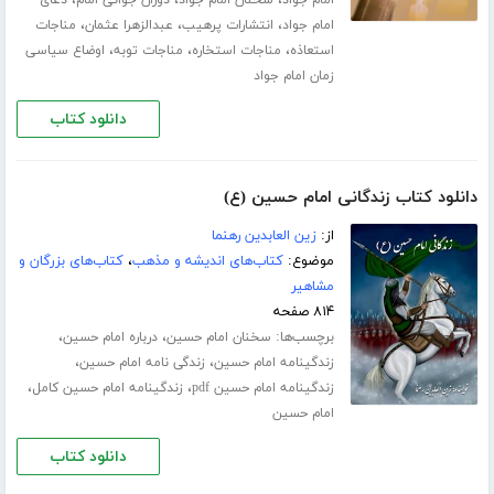
،
،
،
امام جواد
سخنان امام جواد
دوران جوانی امام
دعای
،
،
،
امام جواد
انتشارات پرهیب
عبدالزهرا عثمان
مناجات
،
،
،
استعاذه
مناجات استخاره
مناجات توبه
اوضاع سیاسی
زمان امام جواد
دانلود کتاب
دانلود کتاب زندگانی امام حسین (ع)
از:
زین العابدین رهنما
موضوع:
کتاب‌های اندیشه و مذهب
،
کتاب‌های بزرگان و
مشاهیر
۸۱۴ صفحه
برچسب‌ها:
،
،
سخنان امام حسین
درباره امام حسین
،
،
زندگینامه امام حسین
زندگی نامه امام حسین
،
،
زندگینامه امام حسین pdf
زندگینامه امام حسین کامل
امام حسین
دانلود کتاب