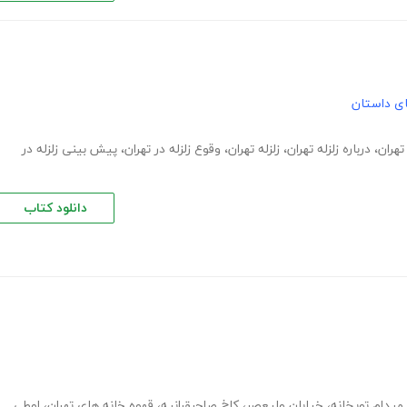
های داستان
 تهران
،
درباره زلزله تهران
،
زلزله تهران
،
وقوع زلزله در تهران
،
پیش بینی زلزله در
دانلود کتاب
میدام توپخانه
،
خیابان ولیعصر
،
کاخ صاحبقرانیه
،
قهوه خانه های تهران
،
لوطی