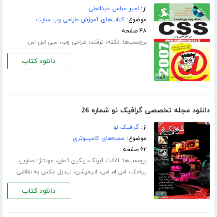
از:
امیر عباس عبدالعلی
موضوع:
کتاب‌های آموزش طراحی وب سایت
۴۸ صفحه
برچسب‌ها:
،
،
،
نکته
ترفند
طراحی وب
سی اس اس
دانلود کتاب
دانلود مجله تخصصی گرافیک نو شماره 26
از:
گرافیک نو
موضوع:
مجله‌های کامپیوتری
۶۲ صفحه
برچسب‌ها:
،
،
،
افکت آبرنگ
رنگین کمان
مونتاژ تصاویر
،
،
،
پیامک
اس ام اس
انیمیشن
تبدیل عکس به نقاشی
دانلود کتاب