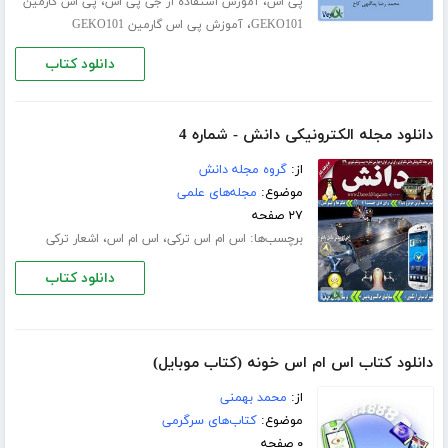
،
،
پی اس
آموزش استفاده از جی پی اس
پی اس گارمین
،
GEKO101
آموزش پی اس گارمین GEKO101
دانلود کتاب
دانلود مجله الکترونیکی دانش - شماره 4
از:
گروه مجله دانش
موضوع:
مجله‌های علمی
۲۷ صفحه
برچسب‌ها:
،
،
اس ام اس ترکی
اس ام اس
اشعار ترکی
دانلود کتاب
دانلود کتاب اس ام اس خونه (کتاب موبایل)
از:
محمد بهمنی
موضوع:
کتاب‌های سرگرمی
۰ صفحه