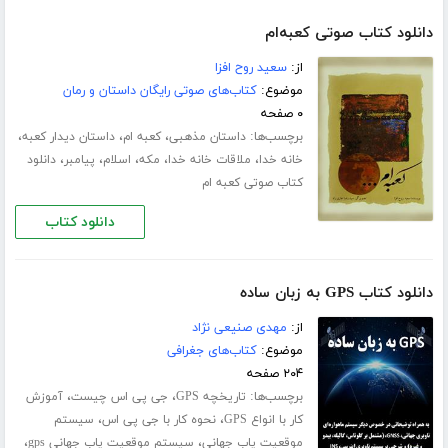
دانلود کتاب صوتی کعبه‌ام
از:
سعید روح افزا
موضوع:
کتاب‌های صوتی رایگان داستان و رمان
۰ صفحه
برچسب‌ها:
،
،
،
داستان مذهبی
کعبه ام
داستان دیدار کعبه
،
،
،
،
،
خانه خدا
ملاقات خانه خدا
مکه
اسلام
پیامبر
دانلود
کتاب صوتی کعبه ام
دانلود کتاب
دانلود کتاب GPS به زبان ساده
از:
مهدی صنیعی نژاد
موضوع:
کتاب‌های جغرافی
۲۰۴ صفحه
برچسب‌ها:
،
،
تاریخچه GPS
جی پی اس چیست
آموزش
،
،
کار با انواع GPS
نحوه کار با جی پی اس
سیستم
،
،
موقعیت یاب جهانی
سیستم موقعیت یاب جهانی gps