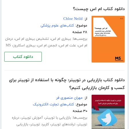
دانلود کتاب ام اس چیست؟
از:
Chloe Neild
موضوع:
کتاب‌های علوم پزشکی
۲۸ صفحه
برچسب‌ها:
،
،
بیماری ام اس
تشخیص بیماری ام اس
درمان
،
،
،
،
ام اس
علت ام اس
انجمن ام اس
بیماری اسکلروز
MS
دانلود کتاب
دانلود کتاب بازاریابی در توییتر؛ چگونه با استفاده از توییتر برای
کسب و‌ کارمان بازاریابی کنیم؟
از:
مهران منصوری فر
موضوع:
کتاب‌های تجارت الکترونیک
۳۰ صفحه
برچسب‌ها:
،
،
بازاریابی با توییتر
آموزش توییتر
درباره
،
،
،
توییتر
ترفندهای توییتر
کاربرد توییتر
بازاریابی