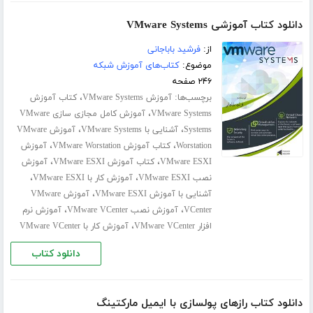
دانلود کتاب آموزشی VMware Systems
از:
فرشید باباجانی
موضوع:
کتاب‌های آموزش شبکه
۲۴۶ صفحه
برچسب‌ها:
،
آموزش VMware Systems
کتاب آموزش
،
VMware Systems
آموزش کامل مجازی سازی VMware
،
،
Systems
آشنایی با VMware Systems
آموزش VMware
،
،
Worstation
کتاب آموزش VMware Worstation
آموزش
،
،
VMware ESXI
کتاب آموزش VMware ESXI
آموزش
،
،
نصب VMware ESXI
آموزش کار با VMware ESXI
،
آشنایی با آموزش VMware ESXI
آموزش VMware
،
،
VCenter
آموزش نصب VMware VCenter
آموزش نرم
،
افزار VMware VCenter
آموزش کار با VMware VCenter
دانلود کتاب
دانلود کتاب رازهای پولسازی با ایمیل مارکتینگ