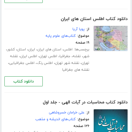
دانلود کتاب اطلس استان های ایران
از:
پویا آریا
موضوع:
کتاب‌های علوم پایه
۱۹ صفحه
برچسب‌ها:
،
،
،
،
،
اطلس
استان های ایران
ایران
استان
کشور
،
،
،
،
،
شهر
نقشه
جغرافیا
اطلس تهران
اطلس ایران
نقشه
،
،
،
،
تهران
نقشه شهر تهران
اطلس رنگ
اطلس جغرافیایی
نقشه های جغرافیا
دانلود کتاب
دانلود کتاب محاسبات در آیات الهی - جلد اول
از:
علی خرامان خسروشاهی
موضوع:
کتاب‌های اندیشه و مذهب
۱۲۶ صفحه