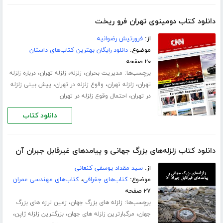
دانلود کتاب دومینوی تهران فرو ریخت
از:
فرورتیش رضوانیه
موضوع:
دانلود رایگان بهترین کتاب‌های داستان
۲۰ صفحه
برچسب‌ها:
،
،
،
مدیریت بحران
زلزله
زلزله تهران
درباره زلزله
،
،
،
تهران
زلزله تهران
وقوع زلزله در تهران
پیش بینی زلزله
،
در تهران
احتمال وقوع زلزله در تهران
دانلود کتاب
دانلود کتاب زلزله‌های بزرگ جهانی و پیامدهای غیرقابل جبران آن
از:
سید مقداد یوسفی کنعانی
موضوع:
کتاب‌های جغرافی
،
کتاب‌های مهندسی عمران
۲۷ صفحه
برچسب‌ها:
،
زلزله های بزرگ جهان
زمین لرزه های بزرگ
،
،
،
جهان
مرگبارترین زلزله های جهان
بزرگترین زلزله ژاپن