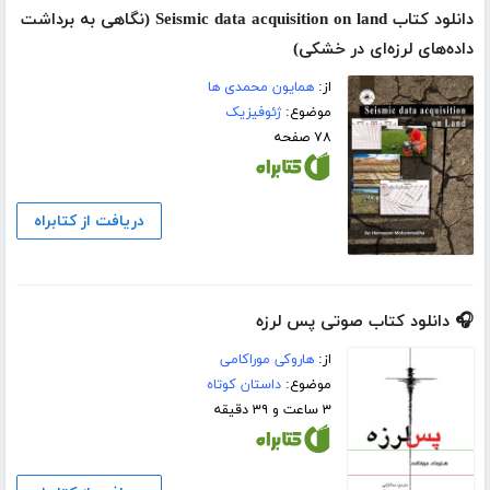
دانلود کتاب Seismic data acquisition on land (نگاهی به برداشت
داده‌های لرزه‌ای در خشکی)
از:
همایون محمدی ها
موضوع:
ژئوفیزیک
۷۸ صفحه
دریافت از کتابراه
🎧 دانلود کتاب صوتی پس لرزه
از:
هاروکی موراکامی
موضوع:
داستان کوتاه
۳ ساعت و ۳۹ دقیقه