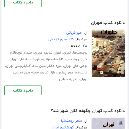
دانلود کتاب
دانلود کتاب طهران
از:
امیر قربانی
موضوع:
کتاب‌های تاریخی
۱۷۸ صفحه
برچسب‌ها:
،
،
،
،
تهران
تهران قدیم
طهران
میدام توپخانه
،
،
،
خیابان ولیعصر
کاخ صاحبقرانیه
قهوه خانه های تهران
،
،
،
لوطی های تهران
دوره مظفرالدین شاه
کتابفروشی تهران
،
،
،
قالیباف
عصر پهلوی
بازار تهران
محله های قدیمی
،
تهران
تعزیه خوانی
دانلود کتاب
دانلود کتاب تهران چگونه کلان شهر شد؟
از:
اصغر ارجمندنیا
موضوع:
گردشگری ایران