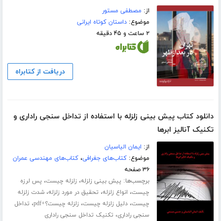
از:
مصطفی مستور
موضوع:
داستان کوتاه ایرانی
۲ ساعت و ۴۵ دقیقه
دریافت از کتابراه
دانلود کتاب پیش بینی زلزله با استفاده از تداخل سنجی راداری و
تکنیک آنالیز ابرها
از:
ایمان الیاسیان
موضوع:
کتاب‌های جغرافی
،
کتاب‌های مهندسی عمران
۳۶ صفحه
برچسب‌ها:
،
،
پیش بینی زلزله
زلزله چیست
پس لرزه
،
،
،
چیست
انواع زلزله
تحقیق در مورد زلزله
شدت زلزله
،
،
،
چیست
دلیل زلزله چیست
زلزله چیست؟+pdf
تداخل
،
سنجی راداری
تکنیک تداخل سنجی راداری