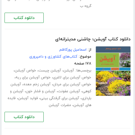
گروه ب
دانلود کتاب
دانلود کتاب آویشن؛ چاشنی مدیترانه‌ای
از:
اسماعیل پورکاظم
موضوع:
کتاب‌های کشاورزی و دامپروری
۱۷۸ صفحه
برچسب‌ها:
،
،
،
آویشن
آویشن چیست
خواص آویشن
،
،
خواص آویشن برای لاغری
خواص آویشن برای ریه
،
،
خواص آویشن برای مردان
آویشن زخم معده
آویشن
،
،
،
کوهی
آویشن عفونت
آویشن و فشار خون
آویشن و
،
،
،
بارداری
آویشن برای گرفتگی بینی
فواید آویشن
فایده
،
های آویشن
مضرات آویشن
دانلود کتاب