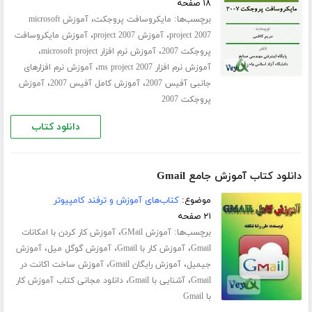
۱۸ صفحه
برچسب‌ها:
،
مایکروسافت پروجکت
آموزش microsoft
،
،
project 2007
آموزش project 2007
آموزش مایکروسافت
،
،
پروجکت 2007
آموزش نرم افزار microsoft project
،
آموزش نرم افزار ms project 2007
آموزش نرم افزارهای
،
،
جانبی آفیس 2007
آموزش کامل آفیس 2007
آموزش
پروجکت 2007
دانلود کتاب
دانلود کتاب آموزش جامع Gmail
موضوع:
کتاب‌های آموزش و ترفند کامپیوتر
۲۱ صفحه
برچسب‌ها:
،
آموزش GMail
آموزش کار کردن با امکانات
،
،
،
Gmail
آموزش کار با Gmail
آموزش گوگل میل
آموزش
،
،
جیمیل
آموزش رایگان Gmail
آموزش ساخت اکانت در
،
،
Gmail
آشنایی با Gmail
دانلود مجانی کتاب آموزش کار
با Gmail