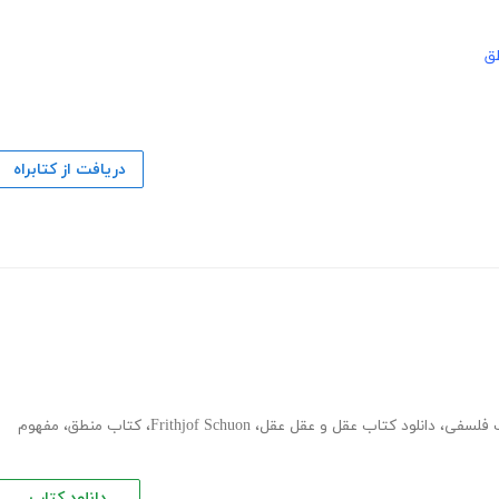
ق
دریافت از کتابراه
ب فلسفی
،
دانلود کتاب عقل و عقل عقل
،
Frithjof Schuon
،
کتاب منطق
،
مفهوم
دانلود کتاب