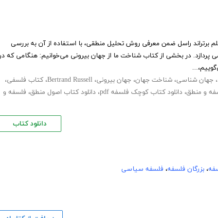
لم برتراند راسل ضمن معرفی روش تحلیل منطقی، با استفاده از آن به بررسی
 پردازد. در بخشی از کتاب شناخت ما از جهان بیرونی می‌خوانیم: هنگامی که در
وییم،...
،
جهان شناسی
،
شناخت جهان
،
جهان بیرونی
،
Bertrand Russell
،
کتاب فلسفی
،
سفه و منطق
،
دانلود کتاب کوچک فلسفه pdf
،
دانلود کتاب اصول منطق
،
فلسفه و
دانلود کتاب
فه
،
بزرگان فلسفه
،
فلسفه سیاسی