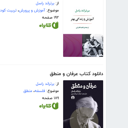
از:
برتراند راسل
موضوع:
آموزش و پرورش
،
تربیت کود
۱۹۲ صفحه
دانلود کتاب عرفان و منطق
از:
برتراند راسل
موضوع:
فلسفه
،
منطق
۱۸۹ صفحه