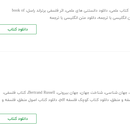
د کتاب علمی
،
دانلود دانستنی های علمی
،
اثر فلسفی برتراند راسل
،
book of
 انگلیسی با ترجمه
،
دانلود متن انگلیسی با ترجمه
دانلود کتاب
،
جهان شناسی
،
شناخت جهان
،
جهان بیرونی
،
Bertrand Russell
،
کتاب فلسفی
،
سفه و منطق
،
دانلود کتاب کوچک فلسفه pdf
،
دانلود کتاب اصول منطق
،
فلسفه و
دانلود کتاب