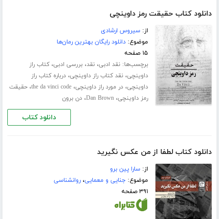
دانلود کتاب حقیقت رمز داوینچی
از:
سیروس ارشادی
موضوع:
دانلود رایگان بهترین رمان‌ها
۱۵ صفحه
برچسب‌ها:
،
،
،
نقد ادبی
نقد
بررسی ادبی
کتاب راز
،
،
داوینچی
نقد کتاب راز داوینچی
درباره کتاب راز
،
،
،
داوینچی
در مورد راز داوینچی
the da vinci code
حقیقت
،
،
رمز داوینچی
Dan Brown
دن برون
دانلود کتاب
دانلود کتاب لطفا از من عکس نگیرید
از:
سارا پین برو
موضوع:
جنایی و معمایی
،
روانشناسی
۳۹۱ صفحه