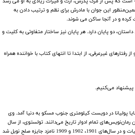
نِو» است که پس از مرگ پدرش، ارث و میراث زیادی به او می رسد
همین‌منظور این جوان با مادرش برای نظم و ترتیب دادن به
 کرده و در آنجا ساکن می شوند.
تان، دو پایان دارد. هر پایان نیز ساختار متفاوتی به کلیت و
 از رفتارهای غیرعرفی، از ابتدا تا انتهای کتاب با خواننده همراه
 پیشنهاد می‌کنیم.
ِویچ تولستوی در 9 سپتامبر 1828 در یاسنایا پولیانا در دویست کیلومتری جنوب مسکو به دنیا آمد. وی
رمان‌نویس‌های تمام ادوار تاریخ می‌دانند. تولستوی، از سال
1902 تا 1906، هر سال نامزد دریافت جایزۀ نوبل ادبیات و در سال‌های 1901، 1902 و 1909 نامزد جایزه صلح نوبل شد