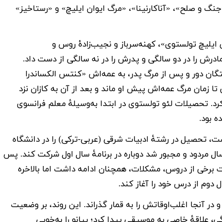
 «جنگ و صلح»، «آناکارنینا»، «مرگ ایوان ایلیچ» و «رستاخیز»
ی ایلیچ تولستوی»، کهنه‌سرباز و نجیب‌زادۀ روس و
و مادرش را در دو سالگی و پدرش را در نه سالگی از دست داد.
تگان دور و پس از مرگ پدر، به عمه‌اش «کنتس الکساندرا
1841 یعنی تا زمان مرگ عمه‌اش پیش او ماند و بعد از آن به کازان نزد
د. تحصیلات
لئو تولستوی در ابتدا به‌وسیلۀ معلم فرانسوی
 بود.
تبر سال 1844 هنگامی‌که 16 سال داشت، تحصیل در رشتۀ ادبیات شرقی (عربی-ترکی) را در دانشگاه
 سال مردود و مجبور شد دوباره در برنامۀ سال اول شرکت کند. پس
رات برخی از دروس، مشکلات، همچنان ادامه داشت اما بالاخره
 دوم از درس خود را آغاز کند.
ر آنجا اغلب‌اوقاتش را به قمار گذراند. این روند، بر وضعیت
ی، علاقۀ خاصی به موسیقی پیدا کرد؛ پیانو را به‌خوبی