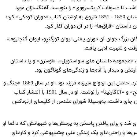
داشت تا «سونات کریتسرووی» را بنویسد. آهنگسازان مورد
علاقۀ تولستوی، باخ، هندل و شوپن بودند. او در زمستان 1850 - 1851 شروع به نوشتن کتاب «دوران کودکی» کرد؛
تان «قزاق‌ها» را در آن دوران آغاز کرد.
ان بزرگ جوان آن دوران یعنی ایوان تورگِنیِو، ایوان گنچاروف،
رفت و شهرت ادبی یافت.
، «مجموعه داستان های سواستوپل»، «لوسرن» و یا داستان
 و دیدار با آدم‌ها و زندگی‌های گوناگون بود.
در سال 1862 با زنی به نام سوفیا ازدواج کرد. حاصل این ازدواج سیزده فرزند بود. او در سال 1869 «جنگ و
صلح» را به چاپ رساند. در طول 12 سال «جنگ و صلح» و «آناکارنینا» را نوشت. او در سال 1901 با انتشار کتاب
 آن جای داشت، به‌وسیلۀ شورای مقدس از کلیسای ارتودکس
ی شد و برای یافتن پاسخی به پرسش‌ها و شبهاتش که دائما او
هوس‌ها و راحتی‌های یک زندگی غنی چشم‌پوشی کرد و کارهای