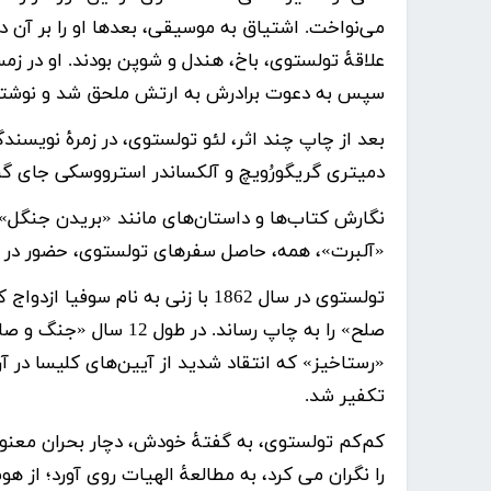
می‌نواخت. اشتیاق به موسیقی، بعدها او را بر آن 
سپس به دعوت برادرش به ارتش ملحق شد و نوشتن داس
بعد از چاپ چند اثر، لئو تولستوی، در زمرۀ نویسندگ
دمیتری گریگورُویچ و آلکساندر استرووسکی جای گ
نگارش کتاب‌ها و داستان‌های مانند «بریدن جنگل»
«آلبرت»، همه، حاصل سفرهای تولستوی، حضور در ارتش
تولستوی
«رستاخیز» که انتقاد شدید از آیین‌های کلیسا در
تکفیر شد.
کم‌کم تولستوی، به گفتۀ خودش، دچار بحران معنو
را نگران می کرد، به مطالعۀ الهیات روی آورد؛ از 