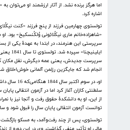
اما هرگز برنده نشد. از آثار ارزشمند او می‌توان به
اشاره کرد.
تولستوی
چهارمین فرزند از پنج فرزند «کنت نیکُلا
«شاهزاده‌خانم ماری نیکُلائِونی وُلکُنسکیخ» بود. ا
سرپرستی این هنرمند، در ابتدا به عهدۀ یکی از بس
ایلینیچنا» سپرده شد. تولستوی
تا سال 
سرپرست جدیدش، یعنی عمه دیگرش، نقل مکان کر
انجام شد که جایگزین رزلمن آلمانی خوش‌اخلاق شده
او، در سوم اک
سلطنتی کازان آغاز کرد اما در آزمون انتقالی پایان
از این، او به دانشکدۀ حقوق رفت و آنجا نیز با نم
توانست آزمون انتقالی پایان سال را قبول شود و سال
تولستوی، پس از چند رفت‌وآمد، به مسکو بازگشت و د
مالی او تأثیر منفی گذاشت. وی در این دوره از زندگ