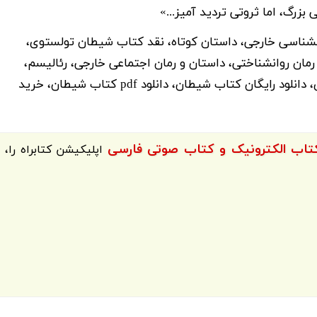
زرگ، اما ثروتی تردید آمیز...»
نشناسی خارجی، داستان کوتاه، نقد کتاب شیطان تولستوی،
رمان روانشناختی، داستان و رمان اجتماعی خارجی، رئالیسم،
لئون تولستوی، لف تولستوی، کتابهای لف تالستوی، دانلود رایگان کتاب شیطان، دانلود pdf کتاب شیطان، خرید
اپلیکیشن
کتابراه
را،