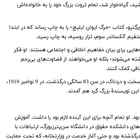
ید، گیاه‌خوار شد، تمام ثروت بزرگ خود را به خانواده‌اش
یِو، کتاب «مرگ ایوان ایلیچ» را به چاپ رساند که در ابتدا
تقیم آلکساندر سوم، تزار روسیه، به چاپ رسید.
‌هایی برای بیان مفاهیم اخلاقی و اجتماعی هستند. او فکر
ته می‌شوند؛ بلکه او می‌خواهند از قضاوت‌های بی‌رحم
اقی کمک کنند.
لئو تولستوی در 7 نوامبر 1910، پس از یک بیماری سخت و دردناک، در سن 83 سالگی درگذشت. در 9 نوامبر 1910،
ۀ این نویسندۀ بزرگ گرد هم آمدند.
 بود. او تمام آنچه برای این آینده لازم بود را داشت. آموزش
‌های دانشکده حقوق در دانشگاه سن‌پترزبورگ، ارتباطات با
رگذشته بود و حتی آغاز خدمت در وزارتخانه، که تحت حمایت