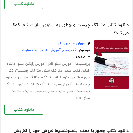
دانلود کتاب
دانلود کتاب متا تگ چیست و چطور به سئوی سایت شما کمک
می‌کند؟
از:
مهران منصوری فر
موضوع:
کتاب‌های آموزش طراحی وب سایت
۱۳ صفحه
برچسب‌ها:
،
،
آموزش سئو pdf
آموزش رایگان سئو
دانلود
،
،
،
رایگان کتاب سئو
متا تگ سئو
متا تگ چیست؟
تگ
،
،
،
های موثر در سئو
انواع متا تگ
متاتگ های مهم سئو
،
،
چگونه متا تگ بنویسیم
متا تگ کلمات کلیدی
متا تگ
،
،
،
توضیحات
سئو سایت
سئو تخصصی سایت
خدمات
،
سئو
seo
دانلود کتاب
دانلود کتاب چطور با کمک اینفلوئنسرها فروش خود را افزایش