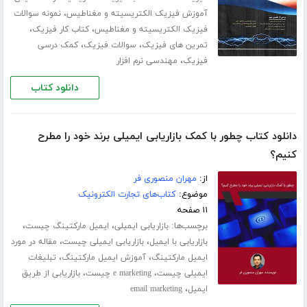
،
آموزش فیزیک الکتریسیته و مغناطیس
نمونه سوالات
،
،
فیزیک الکتریسیته و مغناطیس
کتاب کار فیزیک
،
،
تمرین های فیزیک
سوالات فیزیک
کمک درسی
،
فیزیک
مهندسی نرم افزار
دانلود کتاب
دانلود کتاب چطور با کمک بازاریابی ایمیلی برند خود را مطرح
کنیم؟
از:
مهران منصوری فر
موضوع:
کتاب‌های تجارت الکترونیک
۱۱ صفحه
برچسب‌ها:
،
،
بازاریابی ایمیلی
ایمیل مارکتینگ چیست
،
،
بازاریابی با ایمیل
بازاریابی ایمیلی چیست
مقاله در مورد
،
،
ایمیل مارکتینگ
آموزش ایمیل مارکتینگ
تبلیغات
،
،
ایمیلی چیست
e marketing چیست
بازاریابی از طریق
،
ایمیل
email marketing