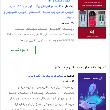
از:
مهران منصوری فر
موضوع:
کتاب‌های آموزش برنامه نویسی
،
کتاب‌های
آموزش طراحی وب سایت
،
کتاب‌های آموزش کامپیوتر و
اینترنت
۲۰ صفحه
برچسب‌ها:
،
،
کانونیکال چیست
کنونیکال چیست
،
،
Canonical چیست
نشانی قانونی canonical چیست
Rel
،
canonical tag چیست
محتوای تکراری چیست
دانلود کتاب
دانلود کتاب ارز دیجیتال چیست؟
موضوع:
کتاب‌های تجارت الکترونیک
۱۶ صفحه
برچسب‌ها:
،
،
پول دیجیتالی
پول مجازی
ارزهای
،
،
،
دیجیتالی
ارز دیجیتالی چیست
ارز دیجیتال چیست
،
،
خرید و فروش ارز دیجیتالی
قیمت ارزهای دیجیتالی
،
،
خرید آنلاین ارز دیجیتال
انواع ارز دیجیتال
ارز
،
،
دیجیتال در ایران
بیت کوین چیست
بیت کوین چیست