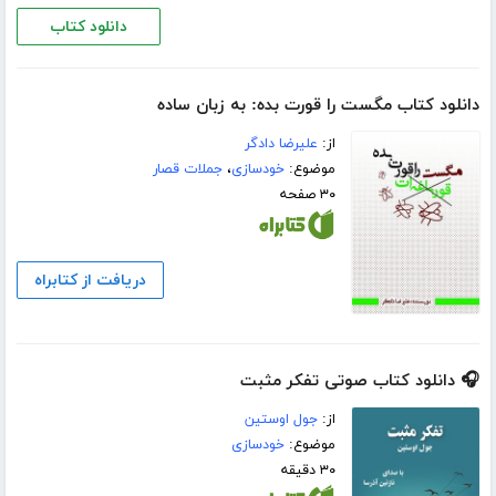
دانلود کتاب
دانلود کتاب مگست را قورت بده: به زبان ساده
از:
علیرضا دادگر
موضوع:
خودسازی
،
جملات قصار
۳۰ صفحه
دریافت از کتابراه
🎧 دانلود کتاب صوتی تفکر مثبت
از:
جول اوستین
موضوع:
خودسازی
۳۰ دقیقه