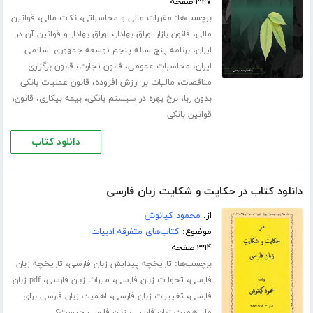
۳۲۷ صفحه
برچسب‌ها:
،
،
مقررات مالی و محاسباتی
نکات مالی
قوانین
،
،
مالی
قانون بازار اوراق بهادار
اوراق بهادار و قوانین آن در
،
ایران
برنامه پنج ساله پنجم توسعه جمهوری اسلامی
،
،
،
ایران
محاسبات عمومی
قانون تجارت
قانون برگزاری
،
،
مناقصات
مالیات بر ارزش افزوده
قانون عملیات بانکی
،
،
،
،
بدون ربا
نرخ بهره در سیستم بانکی
بیمه بیکاری
قانون
قوانین بانکی
دانلود کتاب
دانلود کتاب در حکایت و شکایت زبان فارسی
از:
محمود کیانوش
موضوع:
کتاب‌های متفرقه ادبیات
۳۹۴ صفحه
برچسب‌ها:
،
تاریخچه پیدایش زبان فارسی
تاریخچه زبان
،
،
،
فارسی
تحولات زبان فارسی
میراث زبان فارسی
pdf زبان
،
،
فارسی
تغییرات زبان فارسی
اهمیت زبان فارسی برای
،
،
ما
اهمیت زبان فارسی
زبان فارسی چیست؟