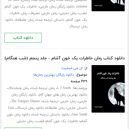
،
،
انگلیسی ترجمه شده
رمان ترجمه شده رایگان
the dark
،
،
renuion
دانلود رایگان رمان خارجی
خاطرات یک خون آشام
،
،
،
غضب
رمان تخیلی
رمان خارجی معروف
رمان خاطرات
،
،
،
یک خون آشام
داستان ترجمه شده
رمان عاشقانه
دانلود
رمان ترسناک
دانلود کتاب
دانلود کتاب رمان خاطرات یک خون آشام - جلد پنجم (شب هنگام)
از:
ال جی اسمیت
موضوع:
دانلود رایگان بهترین رمان‌ها
۴۳۹ صفحه
برچسب‌ها:
،
،
،
L J Smith
رمان ترجمه شده
رمان وحشتناک
،
دانلود بهترین رمان های جهان pdf
دانلود رایگان رمان
،
،
،
خارجی
رمان خارجی ترجمه شده
The Vampire Diaries
،
،
،
داستان خارجی
رمان عاشقانه
دانلود رمان ترسناک
Lisa
،
،
Jane Smith
دانلود داستان ترجمه شده
دانلود رمان خون
،
،
آشام
خاطرات یک خون آشام غضب
رمان تخیلی