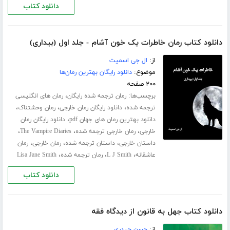
دانلود کتاب
دانلود کتاب رمان خاطرات یک خون آشام - جلد اول (بیداری)
از:
ال جی اسمیت
موضوع:
دانلود رایگان بهترین رمان‌ها
۲۰۰ صفحه
برچسب‌ها:
،
رمان ترجمه شده رایگان
رمان های انگلیسی
،
،
،
ترجمه شده
دانلود رایگان رمان خارجی
رمان وحشتناک
،
دانلود بهترین رمان های جهان pdf
دانلود رایگان رمان
،
،
،
خارجی
رمان خارجی ترجمه شده
The Vampire Diaries
،
،
،
داستان خارجی
داستان ترجمه شده
رمان خارجی
رمان
،
،
،
عاشقانه
L J Smith
رمان ترجمه شده
Lisa Jane Smith
دانلود کتاب
دانلود کتاب جهل به قانون از دیدگاه فقه
از:
حسن حیدری