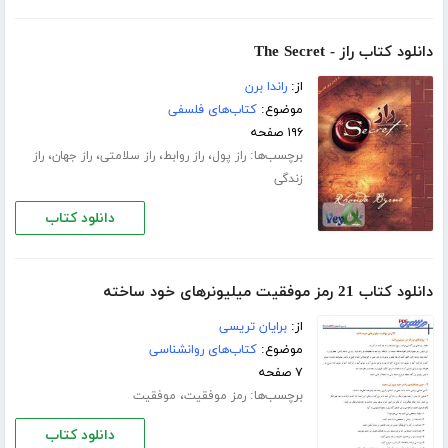
دانلود کتاب راز - The Secret
از:
راندا برن
موضوع:
کتاب‌های فلسفی
۱۹۶ صفحه
برچسب‌ها:
،
،
،
،
راز پول
راز روابط
راز سلامتی
راز جهان
راز
زندگی
دانلود کتاب
دانلود کتاب 21 رمز موفقیت میلیونرهای خود ساخته
از:
برایان تریسی
موضوع:
کتاب‌های روانشناسی
۷ صفحه
برچسب‌ها:
،
رمز موفقیت
موفقیت
دانلود کتاب