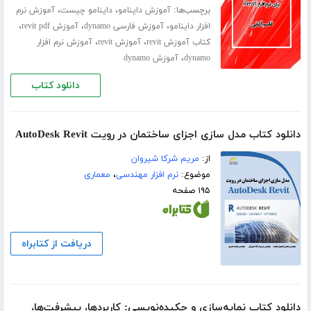
برچسب‌ها:
،
،
آموزش داینامو
داینامو چیست
آموزش نرم
،
،
،
افزار داینامو
آموزش فارسی dynamo
آموزش revit pdf
،
،
کتاب آموزش revit
آموزش revit
آموزش نرم افزار
،
dynamo
آموزش dynamo
دانلود کتاب
دانلود کتاب مدل سازی اجزای ساختمان در رویت AutoDesk Revit
از:
مریم شرکا شیروان
موضوع:
نرم افزار مهندسی
،
معماری
۱۹۵ صفحه
دریافت از کتابراه
دانلود کتاب نمایه‌سازی و چکیده‌نویسی: کاربردها، پیشرفت‌ها،