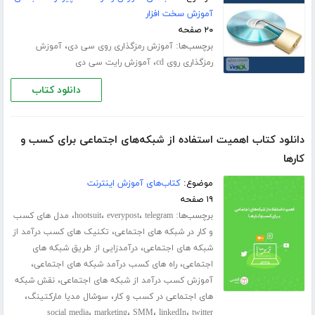
آموزش سخت افزار
۲۰ صفحه
برچسب‌ها:
،
آموزش رمزگذاری روی سی دی
آموزش
،
رمزگذاری روی cd
آموزش رایت سی دی
دانلود کتاب
دانلود کتاب اهمیت استفاده از شبکه‌های اجتماعی برای کسب و
کارها
موضوع:
کتاب‌های آموزش اینترنت
۱۹ صفحه
برچسب‌ها:
،
،
،
telegram
everypost
hootsuit
مدل های کسب
،
و کار در شبکه های اجتماعی
تکنیک های کسب درآمد از
،
شبکه های اجتماعی
درآمدزایی از طریق شبکه های
،
،
اجتماعی
راه های کسب درآمد شبکه های اجتماعی
،
آموزش کسب درآمد از شبکه های اجتماعی
نقش شبکه
،
،
های اجتماعی در کسب و کار
سوشال مدیا مارکتینگ
،
،
،
،
social media
marketing
SMM
linkedIn
twitter