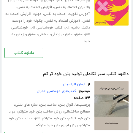
برچسب‌ها:
،
،
،
تغییر رفتار
خودباوری
خودشناسی
آموزش
،
،
بالا بردن اعتماد به نفس
افزایش اعتماد به نفس
،
آموزش تقویت اعتماد به نفس
مهارت افزایش اعتماد به
،
،
نفس
آموزش اعتماد به نفس
چگونه خود را دوست
،
،
داشته باشیم pdf
کتاب خودشناسی pdf
خودشناسی
،
،
،
،
pdf
عشق
عشق در زندگی
عاشقی
عشق ورزیدن به
خود
دانلود کتاب
دانلود کتاب سیر تکاملی تولید بتن خود تراکم
از:
ایمان الیاسیان
موضوع:
کتاب‌های مهندسی عمران
۱۲۴ صفحه
برچسب‌ها:
،
،
،
انواع بتن
ساخت بتن
سازه های بتنی
،
،
مصالح ساختمانی
روش ساخت بتن خود متراکم
مواد
،
،
بتن خود تراکم
بتن خود متراکم+pdf
معایب بتن خود
،
متراکم
روش اجرای بتن خود متراکم