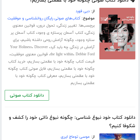
🎧 دانلود کتاب صوتی چگونه خود با عظمتی بسازیم؟
از:
دبی فورد
موضوع:
کتاب‌های صوتی رایگان روانشناسی و موفقیت
برچسب‌ها:
،
،
تغییر زندگی
تحول درون
قوانین معنوی
،
،
زندگی
کتاب آسمان پرستاره ی وجود
کتاب آسمان پر
،
،
ستاره وجود
چگونه آرامش روحی داشته باشیم
برای
،
،
آرامش در زندگی چه باید کرد
Discover
Your Holiness
،
،
،
Debbie Ford
the light within
قوانین معنوی موفقیت
،
قیمت کتاب چگونه خود با عظمتی بسازیم
خرید کتاب
،
چگونه خود با عظمتی بسازیم
فایل صوتی کتاب چگونه
،
خود با عظمتی بسازیم
معرفی کتاب چگونه خود با
عظمتی بسازیم
دانلود کتاب صوتی
دانلود کتاب خود نبوغ شناسی: چگونه نبوغ ذاتی خود را کشف و
شکوفا کنیم؟
از:
موسی توماج ایری