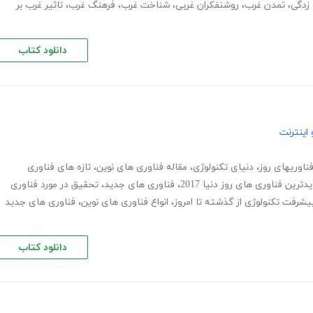
زدگی
،
تمدن غرب
،
روشنفکران غربی
،
شناخت غرب
،
فرهنگ غرب
،
تاثیر غرب بر
دانلود کتاب
اینترنت
ناوریهای روز
،
دنیای تکنولوژی
،
مقاله فناوری های نوین
،
تازه های فناوری
دترین فناوری های روز دنیا 2017
،
فناوری های جدید
،
تحقیق در مورد فناوری
یشرفت تکنولوژی از گذشته تا امروز
،
انواع فناوری های نوین
،
فناوری های جدید
دانلود کتاب