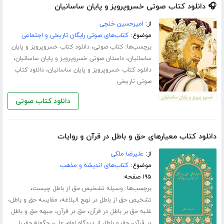
🎧 دانلود کتاب صوتی خسروپرویز و پایان ساسانیان
از:
امیرحسین خنجی
موضوع:
کتاب‌های صوتی رایگان تاریخی و اجتماعی
برچسب‌ها:
،
کتاب صوتی
دانلود کتاب خسروپرویز و پایان
،
،
ساسانیان
داستان صوتی خسروپرویز و پایان ساسانیان
،
دانلود کتاب خسروپرویز و پایان ساسانیان
دانلود کتاب
صوتی تاریخی
دانلود کتاب صوتی
دانلود کتاب معیارهای حق و باطل در قرآن و روایات
از:
علیرضا ملکی
موضوع:
کتاب‌های اندیشه و مذهب
۱۹۵ صفحه
برچسب‌ها:
،
وسیله تشخیص حق از باطل چیست
،
،
تشخیص حق از باطل در نهج البلاغه
مقایسه حق و باطل
،
،
غلبه حق بر باطل در قرآن
حق در قرآن
جبهه حق و باطل
،
،
در قرآن
حق و باطل از دیدگاه امام علی
چگونه حق را