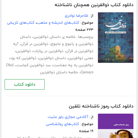
دانلود کتاب ذوالقرنین همچنان ناشناخته
از:
غلامرضا نوادری
موضوع:
کتاب‌های اندیشه و مذهب
،
کتاب‌های تاریخی
۲۲۳ صفحه
برچسب‌ها:
،
خلاصه ی داستان ذوالقرنین
داستان
،
،
ذوالقرنین و یاجوج و ماجوج
ذوالقرنین در قرآن
آیه
،
،
،
ذوالقرنین در قرآن
ذوالقرنین در روایات
ذوالقرنین
،
،
،
معنی ذوالقرنین
داستان ذوالقرنین
ذوالقرنین که بود
،
،
ذوالقرنین به چه معناست
سد ذوالقرنین کجاست
Dhul
،
Qarnayn
خلاصه داستان ذوالقرنین
دانلود کتاب
دانلود کتاب رموز ناشناخته تلقین
از:
آکادمی مجازی باور مثبت
موضوع:
کتاب‌های روانشناسی
۱۹ صفحه