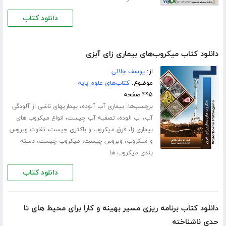
دانلود کتاب
دانلود کتاب میکروب‌های بیماری زای آبزی
از:
یوسف جلالی
موضوع:
کتاب‌های علوم پایه
۴۹۵ صفحه
برچسب‌ها:
،
بیماری آب آلوده
بیماریهای ناشی از آلودگی
،
،
،
آب
اب الوده
تصفیه آب چیست
انواع میکروب های
،
،
بیماری زا
فرق میکروب و باکتری چیست
تفاوت ویروس
،
،
،
و میکروب
ویروس چیست
میکروب چیست
دسته
بندی میکروب ها
دانلود کتاب
دانلود کتاب برنامه ریزی مسیر بهینه و کارا برای محیط های تا
حدی ناشناخته