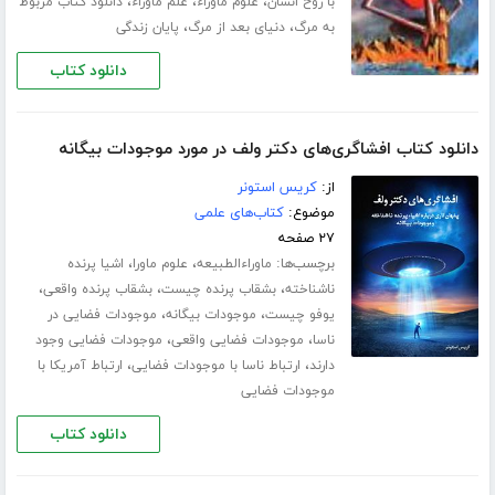
،
،
،
با روح انسان
علوم ماوراء
علم ماوراء
دانلود کتاب مربوط
،
،
به مرگ
دنیای بعد از مرگ
پایان زندگی
دانلود کتاب
دانلود کتاب افشاگری‌های دکتر ولف در مورد موجودات بیگانه
از:
کریس استونر
موضوع:
کتاب‌های علمی
۲۷ صفحه
برچسب‌ها:
،
،
ماوراءالطبیعه
علوم ماورا
اشیا پرنده
،
،
،
ناشناخته
بشقاب پرنده چیست
بشقاب پرنده واقعی
،
،
یوفو چیست
موجودات بیگانه
موجودات فضایی در
،
،
ناسا
موجودات فضایی واقعی
موجودات فضایی وجود
،
،
دارند
ارتباط ناسا با موجودات فضایی
ارتباط آمریکا با
موجودات فضایی
دانلود کتاب