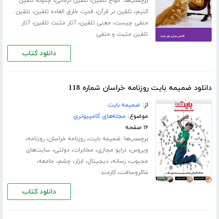
برچسب‌ها:
،
،
انواع تلقین
تلقین درمانی
چگونه تلقین
،
،
،
کنیم
تلقین در قرآن
قدرت خارق العاده تلقین
تلقین
،
،
،
منفی چیست
معنی تلقین
آثار مثبت تلقین
آثار
تلقین مثبت و منفی
دانلود کتاب
دانلود ضمیمه بایت روزنامه خراسان شماره 118
از:
ضمیمه بایت
موضوع:
مجله‌های کامپیوتری
۱۶ صفحه
برچسب‌ها:
،
،
،
ضمیمه بایت
روزنامه خراسان
روزنامه
،
،
،
،
ویروس
درایو مجازی
مخابرات
دولتی
سایت‌های
،
،
،
،
،
،
محبوب
رسانه
دیجیتال
ابزار
چشم
جامعه
،
ماکروسافت
کارمند
دانلود کتاب