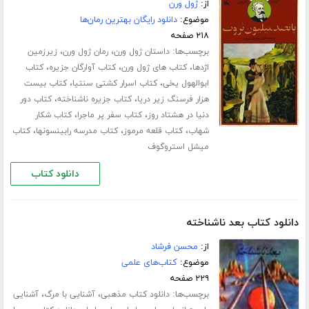
از:
ژول ورن
موضوع:
دانلود رایگان بهترین رمان‌ها
۲۱۸ صفحه
برچسب‌ها:
،
،
داستان ژول ورن
رمان ژول ورن
زیرزمین
،
،
،
اژدها
کتاب های ژول ورن
کتاب آوارگان جزیره
کتاب
،
،
ابوالهول یخی
کتاب اسرار کشتی سنتیا
کتاب بیست
،
،
هزار فرسنگ زیر دریا
کتاب جزیره ناشناخته
کتاب دور
،
،
دنیا در هشتاد روز
کتاب سفر پر ماجرا
کتاب شکار
،
،
،
شهاب
کتاب قلعه مرموز
کتاب مدرسه رابینسونها
کتاب
میشل استروگوف
دانلود کتاب
دانلود کتاب بعد ناشناخته
از:
محسن فرشاد
موضوع:
کتاب‌های علمی
۲۲۹ صفحه
برچسب‌ها:
،
،
دانلود کتاب مذهبی
آشنایی با مرگ
آشنایی