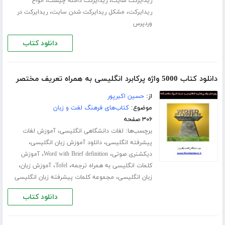
،
،
ریدایرکت سایت
ریدایرکت دامنه چیست
انواع
،
،
ریدایرکت
مشکل ریدایرکت شدن سایت
ریدایرکت در
وردپرس
دانلود کتاب
دانلود کتاب 5000 واژه پرکابرد انگلیسی به همراه تعریف مختصر
از:
حسین اکبرپور
موضوع:
کتاب‌های فرهنگ لغت و زبان
۳۰۶ صفحه
برچسب‌ها:
،
لغات دانشگاهی انگلیسی
آموزش لغات
،
،
پیشرفته انگلیسی
دانلود آموزش زبان انگلیسی
،
،
دیکشنری صوتی
Word with Brief definition
آموزش
،
،
،
کلمات انگلیسی به همراه ترجمه
Tofel
آموزش زبان
،
زبان انگلیسی
مجموعه کلمات پیشرفته زبان انگلیسی
دانلود کتاب