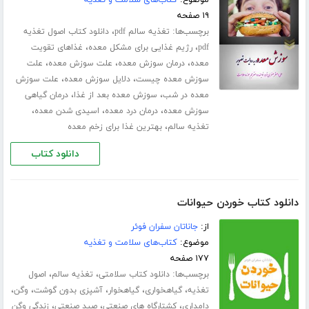
موضوع:
کتاب‌های سلامت و تغذیه
۱۹ صفحه
برچسب‌ها:
،
تغذیه سالم pdf
دانلود کتاب اصول تغذیه
،
،
pdf
رژیم غذایی برای مشکل معده
غذاهای تقویت
،
،
،
معده
درمان سوزش معده
علت سوزش معده
علت
،
،
سوزش معده چیست
دلایل سوزش معده
علت سوزش
،
،
معده در شب
سوزش معده بعد از غذا
درمان گیاهی
،
،
،
سوزش معده
درمان درد معده
اسیدی شدن معده
،
تغذیه سالم
بهترین غذا برای زخم معده
دانلود کتاب
دانلود کتاب خوردن حیوانات
از:
جاناتان سفران فوئر
موضوع:
کتاب‌های سلامت و تغذیه
۱۷۷ صفحه
برچسب‌ها:
،
،
دانلود کتاب سلامتی
تغذیه سالم
اصول
،
،
،
،
،
تغذیه
گیاهخواری
گیاهخوار
آشپزی بدون گوشت
وگن
،
،
،
دامداری
کشتارگاه های صنعتی
صید صنعتی
زندگی وگن