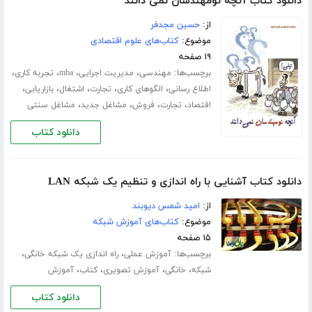
دانلود کتاب آنچه نومهندسان نمی دانند
از:
حسین مجدفر
موضوع:
کتاب‌های علوم اقتصادی
۱۹ صفحه
برچسب‌ها:
،
،
،
،
مهندسی
مدیریت اجرایی
mba
تجربه کاری
،
،
،
،
،
اطلاع رسانی
الگوهای کاری
تجارت
اشتغال
بازاریابی
،
،
،
،
اقتصاد
تجارت
فروش
مشاغل جدید
مشاغل سنتی
دانلود کتاب
دانلود کتاب آشنایی با راه اندازی و تنظیم یک شبکه LAN
از:
امید شمس دیوبند
موضوع:
کتاب‌های آموزش شبکه
۱۵ صفحه
برچسب‌ها:
،
،
آموزش عملی
راه اندازی یک شبکه خانگی
،
،
،
،
شبکه
خانگی
آموزش تصویری
کتاب
آموزش
دانلود کتاب