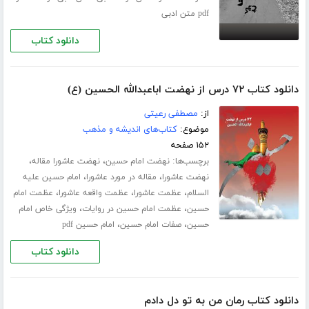
pdf متن ادبی
دانلود کتاب
دانلود کتاب ۷۲ درس از نهضت اباعبدالله الحسین (ع)
از:
مصطفی رعیتی
موضوع:
کتاب‌های اندیشه و مذهب
۱۵۲ صفحه
برچسب‌ها:
،
،
نهضت امام حسین
نهضت عاشورا مقاله
،
،
نهضت عاشورا
مقاله در مورد عاشورا
امام حسین علیه
،
،
،
السلام
عظمت عاشورا
عظمت واقعه عاشورا
عظمت امام
،
،
حسین
عظمت امام حسین در روایات
ویژگی خاص امام
،
،
حسین
صفات امام حسین
امام حسین pdf
دانلود کتاب
دانلود کتاب رمان من به تو دل دادم