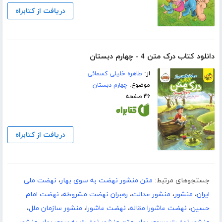
دریافت از کتابراه
دانلود کتاب درک متن 4 - چهارم دبستان
از:
طاهره خلیلی کسمائی
موضوع:
چهارم دبستان
۴۶ صفحه
دریافت از کتابراه
جستجوهای مرتبط:
متن منشور نهضت به سوی بهار
،
نهضت ملی
ایران
،
منشور
،
منشور عدالت
،
رهبران نهضت مشروطه
،
نهضت امام
حسین
،
نهضت عاشورا مقاله
،
نهضت عاشورا
،
منشور سازمان ملل
،