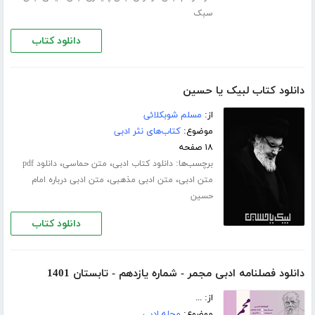
سبک
دانلود کتاب
دانلود کتاب لبیک یا حسین
از:
مسلم شوبکلائی
موضوع:
کتاب‌های نثر ادبی
۱۸ صفحه
برچسب‌ها:
،
،
دانلود کتاب ادبی
متن حماسی
دانلود pdf
،
،
متن ادبی
متن ادبی مذهبی
متن ادبی درباره امام
حسین
دانلود کتاب
دانلود فصلنامه ادبی مجمر - شماره یازدهم - تابستان 1401
از: ...
موضوع:
مجله ادبی