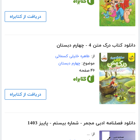
دریافت از کتابراه
دانلود کتاب درک متن 4 - چهارم دبستان
از:
طاهره خلیلی کسمائی
موضوع:
چهارم دبستان
۴۶ صفحه
دریافت از کتابراه
دانلود فصلنامه ادبی مجمر - شماره بیستم - پاییز 1403
از: ...