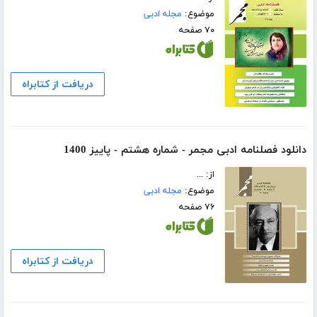
موضوع:
مجله ادبی
۷۰ صفحه
دریافت از کتابراه
دانلود فصلنامه ادبی مجمر - شماره هشتم - پاییز 1400
از: ...
موضوع:
مجله ادبی
۷۶ صفحه
دریافت از کتابراه