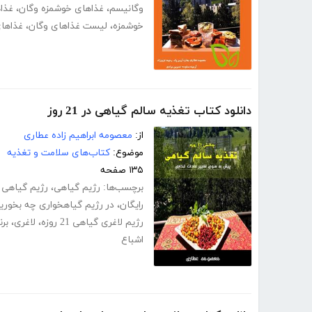
وگانیسم
،
غذاهای خوشمزه وگان
،
غذا
خوشمزه
،
لیست غذاهای وگان
،
غذاها
دانلود کتاب تغذیه سالم گیاهی در 21 روز
از:
معصومه ابراهیم زاده عطاری
موضوع:
کتاب‌های سلامت و تغذیه
۱۳۵ صفحه
برچسب‌ها:
رژیم گیاهی
،
رژیم گیاهی 
رایگان
،
در رژیم گیاهخواری چه بخوری
رژیم لاغری گیاهی 21 روزه
،
لاغری
،
برن
اشباع