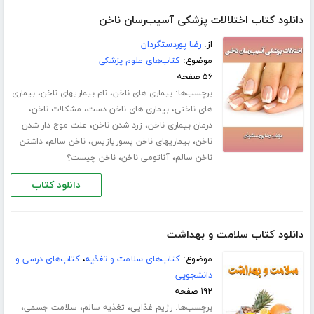
دانلود کتاب اختلالات پزشکی آسیب‌رسان ناخن
از:
رضا پوردستگردان
موضوع:
کتاب‌های علوم پزشکی
۵۶ صفحه
برچسب‌ها:
،
،
بیماری های ناخن
نام بیماریهای ناخن
بیماری
،
،
،
های ناخنی
بیماری های ناخن دست
مشکلات ناخن
،
،
درمان بیماری ناخن
زرد شدن ناخن
علت موج دار شدن
،
،
،
ناخن
بیماریهای ناخن پسوریازیس
ناخن سالم
داشتن
،
،
ناخن سالم
آناتومی ناخن
ناخن چیست؟
دانلود کتاب
دانلود کتاب سلامت و بهداشت
موضوع:
کتاب‌های سلامت و تغذیه
،
کتاب‌های درسی و
دانشجویی
۱۹۲ صفحه
برچسب‌ها:
،
،
،
رژیم غذایی
تغذیه سالم
سلامت جسمی