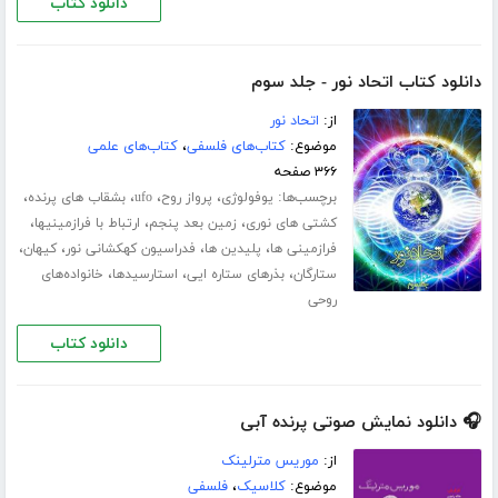
دانلود کتاب
دانلود کتاب اتحاد نور - جلد سوم
از:
اتحاد نور
موضوع:
کتاب‌های فلسفی
،
کتاب‌های علمی
۳۶۶ صفحه
برچسب‌ها:
،
،
،
،
یوفولوژی
پرواز روح
ufo
بشقاب های پرنده
،
،
،
کشتی های نوری
زمین بعد پنجم
ارتباط با فرازمینیها
،
،
،
،
فرازمینی ها
پلیدین ها
فدراسیون کهکشانی نور
کیهان
،
،
،
ستارگان
بذرهای ستاره ایی
استارسیدها
خانواده‌های
روحی
دانلود کتاب
🎧 دانلود نمایش صوتی پرنده آبی
از:
موریس مترلینک
موضوع:
کلاسیک
،
فلسفی