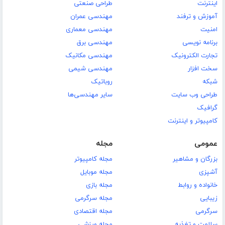
اینترنت
طراحی صنعتی
آموزش و ترفند
مهندسی عمران
امنیت
مهندسی معماری
برنامه نویسی
مهندسی برق
تجارت الکترونیک
مهندسی مکانیک
سخت افزار
مهندسی شیمی
شبکه
روباتیک
طراحی وب سایت
سایر مهندسی‌ها
گرافیک
کامپیوتر و اینترنت
عمومی
مجله
بزرگان و مشاهیر
مجله کامپیوتر
آشپزی
مجله موبایل
خانواده و روابط
مجله بازی
زیبایی
مجله سرگرمی
سرگرمی
مجله اقتصادی
سلامت و تغذیه
مجله ورزشی