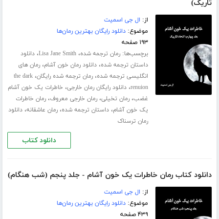
تاریک)
از:
ال جی اسمیت
موضوع:
دانلود رایگان بهترین رمان‌ها
۱۹۳ صفحه
برچسب‌ها:
،
،
رمان ترجمه شده
Lisa Jane Smith
دانلود
،
،
داستان ترجمه شده
دانلود رمان خون آشام
رمان های
،
،
انگلیسی ترجمه شده
رمان ترجمه شده رایگان
the dark
،
،
renuion
دانلود رایگان رمان خارجی
خاطرات یک خون آشام
،
،
،
غضب
رمان تخیلی
رمان خارجی معروف
رمان خاطرات
،
،
،
یک خون آشام
داستان ترجمه شده
رمان عاشقانه
دانلود
رمان ترسناک
دانلود کتاب
دانلود کتاب رمان خاطرات یک خون آشام - جلد پنجم (شب هنگام)
از:
ال جی اسمیت
موضوع:
دانلود رایگان بهترین رمان‌ها
۴۳۹ صفحه