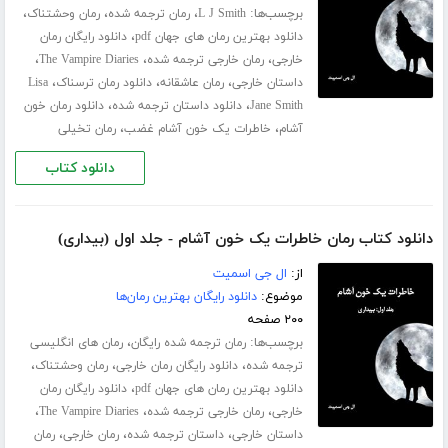
برچسب‌ها:
،
،
،
L J Smith
رمان ترجمه شده
رمان وحشتناک
،
دانلود بهترین رمان های جهان pdf
دانلود رایگان رمان
،
،
،
خارجی
رمان خارجی ترجمه شده
The Vampire Diaries
،
،
،
داستان خارجی
رمان عاشقانه
دانلود رمان ترسناک
Lisa
،
،
Jane Smith
دانلود داستان ترجمه شده
دانلود رمان خون
،
،
آشام
خاطرات یک خون آشام غضب
رمان تخیلی
دانلود کتاب
دانلود کتاب رمان خاطرات یک خون آشام - جلد اول (بیداری)
از:
ال جی اسمیت
موضوع:
دانلود رایگان بهترین رمان‌ها
۲۰۰ صفحه
برچسب‌ها:
،
رمان ترجمه شده رایگان
رمان های انگلیسی
،
،
،
ترجمه شده
دانلود رایگان رمان خارجی
رمان وحشتناک
،
دانلود بهترین رمان های جهان pdf
دانلود رایگان رمان
،
،
،
خارجی
رمان خارجی ترجمه شده
The Vampire Diaries
،
،
،
داستان خارجی
داستان ترجمه شده
رمان خارجی
رمان