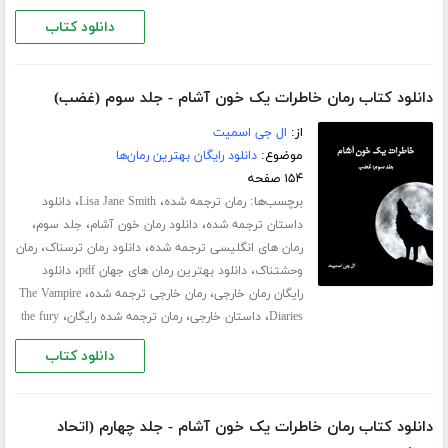
دانلود کتاب
دانلود کتاب رمان خاطرات یک خون آشام - جلد سوم (غضب)
از:
ال جی اسمیت
موضوع:
دانلود رایگان بهترین رمان‌ها
۱۵۴ صفحه
برچسب‌ها:
،
،
رمان ترجمه شده
Lisa Jane Smith
دانلود
،
،
،
داستان ترجمه شده
دانلود رمان خون آشام
جلد سوم
،
،
رمان های انگلیسی ترجمه شده
دانلود رمان ترسناک
رمان
،
،
وحشتناک
دانلود بهترین رمان های جهان pdf
دانلود
،
،
رایگان رمان خارجی
رمان خارجی ترجمه شده
The Vampire
،
،
،
Diaries
داستان خارجی
رمان ترجمه شده رایگان
the fury
دانلود کتاب
دانلود کتاب رمان خاطرات یک خون آشام - جلد چهارم (اتحاد