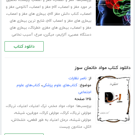
برچسب‌ها:
،
،
مغز و اعصاب
مغز و اعصاب چیست
تحقیق
،
،
در مورد مغز و اعصاب
pdf مغز و اعصاب
آناتومی مغز و
،
،
،
اعصاب
کتاب دانش مغز pdf
بیماری های مغز و اعصاب
،
بیماری های مغز و اعصاب pdf
شایع ترین بیماری های
،
،
مغز و اعصاب
بیماری های مغزی خطرناک
بیماری های
،
،
،
،
دستگاه عصبی
آلزایمر
میگرن
صرع
آسیب نخاعی
دانلود کتاب
دانلود کتاب مواد خانمان سوز
از:
ناصر نظارات
موضوع:
کتاب‌های علوم پزشکی
،
کتاب‌های علوم
اجتماعی
۱۲۵ صفحه
برچسب‌ها:
،
،
،
،
،
مواد
مواد مخدر
ترک اعتیاد
اعتیاد
تریاک
،
،
،
،
،
عوارض تریاک
کراک
عوارض کراک
مورفین
شیشه
،
،
،
عوارض شیشه
درمان اعتیاد به طور قطعی
خشخاش
،
الکل
متادون چیست