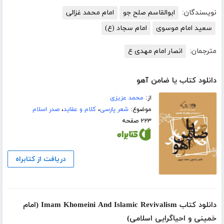
نویسندگان:
ابوالقاسم صلح جو
امام محمد غزالی
سعید امام موسوی
امام سجاد (ع)
مترجمان:
انصار امام مهدی ع
دانلود کتاب یا ضامن آهو
از:
محمد عزیزی
موضوع:
شعر پارسی
،
کلام و عقاید
،
صدر اسلام
۲۲۳ صفحه
دریافت از کتابراه
دانلود کتاب Imam Khomeini And Islamic Revivalism (امام
خمینی و احیاگرایی اسلامی)