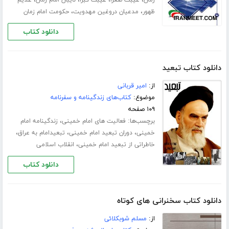
،
،
ظهور
مدعیان دروغین مهدویت
حکومت امام زمان
دانلود کتاب
دانلود کتاب تبعید
از:
امیر قربانی
موضوع:
کتاب‌های زندگینامه و سفرنامه
۱۰۹ صفحه
برچسب‌ها:
،
فعالیت های امام خمینی
زندگینامه امام
،
،
،
خمینی
دوران تبعید امام خمینی
تبعیدامام به عراق
،
خاطراتی از تبعید امام خمینی
انقلاب اسلامی
دانلود کتاب
دانلود کتاب سخنرانی های کوتاه
از:
مسلم شوبکلائی