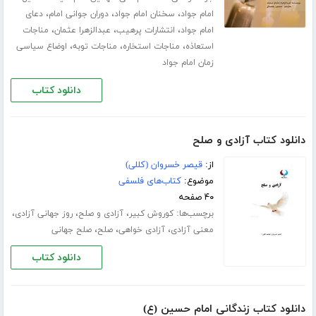
،
،
،
امام جواد
سخنان امام جواد
دوران جوانی امام
دعای
،
،
،
امام جواد
انتشارات پرهیب
عبدالزهرا عثمان
مناجات
،
،
،
استعاذه
مناجات استخاره
مناجات توبه
اوضاع سیاسی
زمان امام جواد
دانلود کتاب
دانلود کتاب آزادی و صلح
از:
قیصر خسروان (کللی)
موضوع:
کتاب‌های فلسفی
۴۰ صفحه
برچسب‌ها:
،
،
،
کوروش کبیر
آزادی و صلح
روز جهانی آزادی
،
،
،
معنی آزادی
آزادی خواهی
صلح
صلح جهانی
دانلود کتاب
دانلود کتاب زندگانی امام حسین (ع)