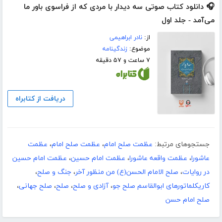
🎧 دانلود کتاب صوتی سه دیدار با مردی که از فراسوی باور ما
می‌آمد - جلد اول
از:
نادر ابراهیمی
موضوع:
زندگینامه
۷ ساعت و ۵۷ دقیقه
دریافت از کتابراه
جستجوهای مرتبط:
عظمت صلح امام
،
عظمت صلح امام
،
عظمت
عاشورا
،
عظمت واقعه عاشورا
،
عظمت امام حسین
،
عظمت امام حسین
در روایات
،
صلح الامام الحسن(ع) من منظور آخر
،
جنگ و صلح
،
کاریکلماتورهای ابوالقاسم صلح جو
،
آزادی و صلح
،
صلح
،
صلح جهانی
،
صلح امام حسن