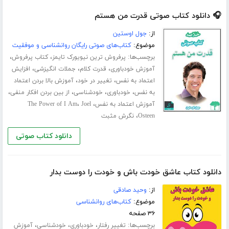
🎧 دانلود کتاب صوتی قدرت من هستم
از:
جول اوستین
موضوع:
کتاب‌های صوتی رایگان روانشناسی و موفقیت
برچسب‌ها:
،
،
پرفروش ترین نیویورک تایمز
کتاب پرفروش
،
،
،
آموزش خودباوری
قدرت کلام
جملات انگیزشی
افزایش
،
،
اعتماد به نفس
تغییر در خود
آموزش بالا بردن اعتماد
،
،
،
،
به نفس
خودباوری
خودشناسی
از بین بردن افکار منفی
،
،
آموزش اعتماد به نفس
Joel
The Power of I Am
،
Osteen
نگرش مثبت
دانلود کتاب صوتی
دانلود کتاب عاشق خودت باش و خودت را دوست بدار
از:
وحید صادقی
موضوع:
کتاب‌های روانشناسی
۳۶ صفحه
برچسب‌ها:
،
،
،
تغییر رفتار
خودباوری
خودشناسی
آموزش