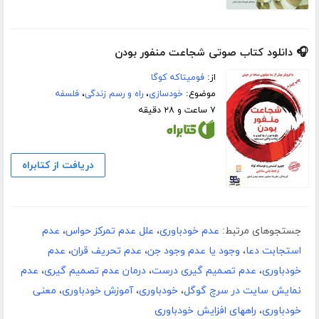
🎧 دانلود کتاب صوتی شجاعت منفور بودن
از:
‬فومیتاکه کوگا
موضوع:
خودسازی
،
راه و رسم زندگی
،
فلسفه
۷ ساعت و ۲۸ دقیقه
دریافت از کتابراه
جستجوهای مرتبط:
عدم خودباوری
،
علل عدم تمرکز حواس
،
عدم
استجابت دعا
،
وجود یا عدم وجود جن
،
عدم تحریف قران
،
عدم
خودباوری
،
عدم تصمیم گیری درست
،
درمان عدم تصمیم گیری
،
عدم
نمایش سایت در سرچ گوگل
،
خودباوری
،
آموزش خودباوری
،
معنی
خودباوری
،
راههای افزایش خودباوری