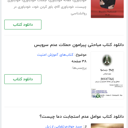
،
،
،
خودباوری
مقاله خودباوری
جملات خودباوری
خودباوری
،
،
،
چیست
خودباوری pdf
باور کردن خود
خودباوری در
روانشناسی
دانلود کتاب
دانلود کتاب مباحثی پیرامون حملات عدم سرویس
موضوع:
کتاب‌های آموزش امنیت
۳۸ صفحه
برچسب‌ها:
دانلود کتاب
دانلود کتاب عوامل عدم استجابت دعا چیست؟
از:
سید جوادمرتضایی ارزیل