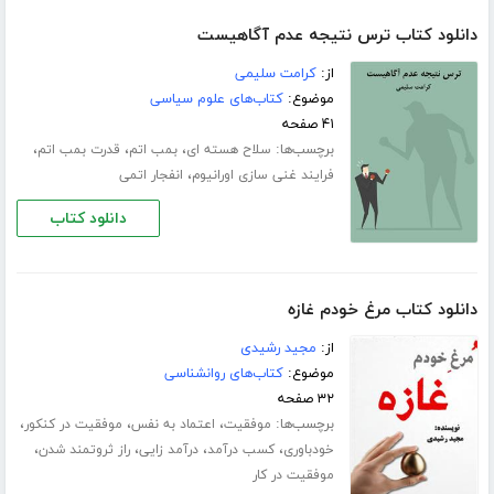
دانلود کتاب ترس نتیجه عدم آگاهیست
از:
کرامت سلیمی
موضوع:
کتاب‌های علوم سیاسی
۴۱ صفحه
برچسب‌ها:
،
،
،
سلاح هسته ای
بمب اتم
قدرت بمب اتم
،
فرایند غنی سازی اورانیوم
انفجار اتمی
دانلود کتاب
دانلود کتاب مرغ خودم غازه
از:
مجید رشیدی
موضوع:
کتاب‌های روانشناسی
۳۲ صفحه
برچسب‌ها:
،
،
،
موفقیت
اعتماد به نفس
موفقیت در کنکور
،
،
،
،
خودباوری
کسب درآمد
درآمد زایی
راز ثروتمند شدن
موفقیت در کار