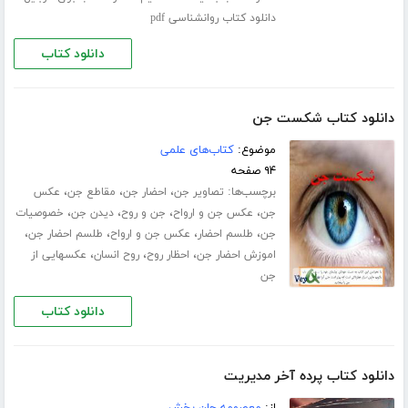
دانلود کتاب روانشناسی pdf
دانلود کتاب
دانلود کتاب شکست جن
موضوع:
کتاب‌های علمی
۹۴ صفحه
برچسب‌ها:
،
،
،
تصاویر جن
احضار جن
مقاطع جن
عکس
،
،
،
،
جن
عکس جن و ارواح
جن و روح
دیدن جن
خصوصیات
،
،
،
،
جن
طلسم احضار
عکس جن و ارواح
طلسم احضار جن
،
،
،
اموزش احضار جن
احظار روح
روح انسان
عکسهایی از
جن
دانلود کتاب
دانلود کتاب پرده آخر مدیریت
از:
معصومه جان بخش