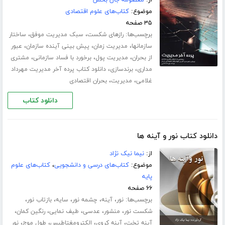
موضوع:
کتاب‌های علوم اقتصادی
۳۵ صفحه
برچسب‌ها:
،
،
رازهای شکست
سبک مدیریت موفق
ساختار
،
،
،
سازمانها
مدیریت زمان
پیش بینی آینده سازمان
عبور
،
،
،
از بحران
مدیریت پول
برخورد با فساد سازمانی
مشتری
،
،
مداری
برندسازی
دانلود کتاب پرده آخر مدیریت مهرداد
،
،
غلامی
مدیریت
بحران اقتصادی
دانلود کتاب
دانلود کتاب نور و آینه ها
از:
نیما نیک نژاد
موضوع:
کتاب‌های درسی و دانشجویی
،
کتاب‌های علوم
پایه
۶۶ صفحه
برچسب‌ها:
،
،
،
،
،
نور
آینه
چشمه نور
سایه
بازتاب نور
،
،
،
،
،
شکست نور
منشور
عدسی
طیف نمایی
رنگین کمان
،
،
،
،
آینه تخت
آینه کروی
الکترومغتاطیس
طول موج
نور