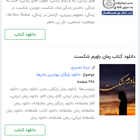
،
،
،
های زندگی
راه و رسم زندگی
مهارت های زندگی
امید به
،
،
،
زندگی
داشتن زندگی شاد
شکست خوردن
شکست در
،
،
،
،
زندگی
مفهوم پیروزی
آرامش در زندگی
Tal Ben Shahar
،
موفقیت شخصی
تال بن شاهر
دانلود کتاب
دانلود کتاب رمان باورم شکست
از:
مینا نصیری
موضوع:
دانلود رایگان بهترین رمان‌ها
۶۹۸ صفحه
برچسب‌ها:
،
،
،
دانلود رمان رایگان
رمان
دانلود رمان
دانلود
،
،
،
،
pdf رمان
رمان ایرانی pdf
رمان pdf
دانلود رمان ایرانی
،
،
pdf عاشقانه
دانلود رایگان رمان عاشقانه
دانلود رمان
،
،
،
عاشقانه
رمان عاشقانه
دانلود کتاب عاشقانه
دانلود رمان
،
،
عاشقانه ایرانی
رمان عاشقانه
دانلود رمان
دانلود کتاب