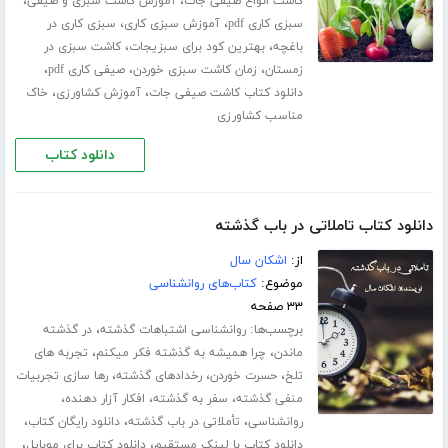
،
،
کاشت انواع صیفی جات
آموزش کاشت سبزی و صیفی
،
،
سبزی کاری pdf
آموزش سبزی کاری
سبزی کاری در
،
،
باغچه
بهترین کود برای سبزیجات
کاشت سبزی در
،
،
،
زمستان
زمان کاشت سبزی خوردن
صیفی کاری pdf
،
،
دانلود کتاب کاشت صیفی جات
آموزش کشاورزی
خاک
مناسب کشاورزی
دانلود کتاب
دانلود کتاب تاملاتی در باب گذشته
از:
اشکان سال
موضوع:
کتاب‌های روانشناسی
۳۳ صفحه
برچسب‌ها:
،
روانشناسی اشتباهات گذشته
در گذشته
،
،
ماندن
چرا همیشه به گذشته فکر میکنم
تجربه های
،
،
،
تلخ
حسرت خوردن
رخدادهای گذشته
رها سازی تجربیات
،
،
،
منفی گذشته
سفر به گذشته
افکار آزار دهنده
،
،
،
روانشناسی
تأملاتی در باب گذشته
دانلود رایگان کتاب
،
،
دانلود کتاب با لینک مستقیم
دانلود کتاب برای موبایل