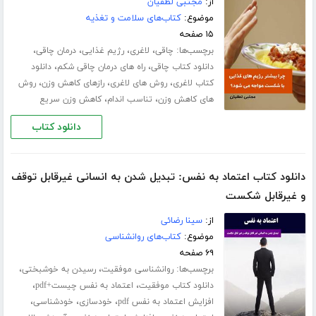
از:
مجتبی لطفیان
موضوع:
کتاب‌های سلامت و تغذیه
۱۵ صفحه
برچسب‌ها:
،
،
،
،
چاقی
لاغری
رژیم غذایی
درمان چاقی
،
،
دانلود کتاب چاقی
راه های درمان چاقی شکم
دانلود
،
،
،
کتاب لاغری
روش های لاغری
رازهای کاهش وزن
روش
،
،
های کاهش وزن
تناسب اندام
کاهش وزن سریع
دانلود کتاب
دانلود کتاب اعتماد به نفس: تبدیل شدن به انسانی غیرقابل توقف
و غیرقابل شکست
از:
سینا رضائی
موضوع:
کتاب‌های روانشناسی
۶۹ صفحه
برچسب‌ها:
،
،
روانشناسی موفقیت
رسیدن به خوشبختی
،
،
دانلود کتاب موفقیت
اعتماد به نفس چیست+pdf
،
،
،
افزایش اعتماد به نفس pdf
خودسازی
خودشناسی