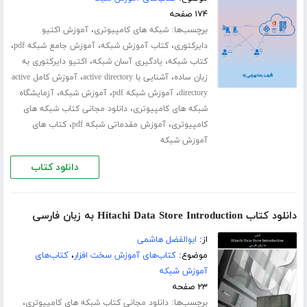
۱۷۴ صفحه
برچسب‌ها:
،
شبکه های کامپیوتری
آموزش اکتیو
،
،
،
دایرکتوری
کتاب آموزش شبکه
آموزش جامع شبکه pdf
،
،
کتاب شبکه
یادگیری آسان شبکه
اکتیو دایرکتوری به
،
،
زبان ساده
آشنایی با active directory
آموزش کامل active
،
،
،
directory
آموزش شبکه pdf
آموزش شبکه
آزمایشگاه
،
شبکه های کامپیوتری
دانلود مجانی کتاب شبکه های
،
،
کامپیوتری
آموزش مقدماتی شبکه pdf
کتاب های
آموزش شبکه
دانلود کتاب
دانلود کتاب Hitachi Data Store Introduction به زبان فارسی
از:
ابوالفضل هاشمی
موضوع:
کتاب‌های آموزش سخت افزار
،
کتاب‌های
آموزش شبکه
۲۳ صفحه
برچسب‌ها:
،
دانلود مجانی کتاب شبکه های کامپیوتری