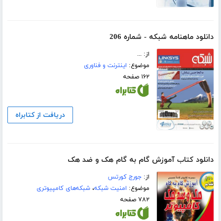
دانلود ماهنامه شبکه - شماره 206
از: ...
موضوع:
اینترنت و فناوری
۱۶۲ صفحه
دریافت از کتابراه
دانلود کتاب آموزش گام به گام هک و ضد هک
از:
جورج کورتس
موضوع:
امنیت شبکه
،
شبکه‌های کامپیوتری
۷۸۲ صفحه