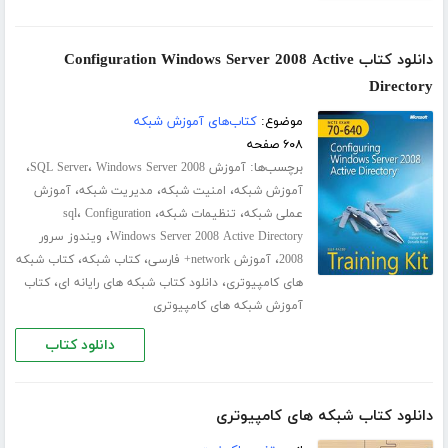
دانلود کتاب Configuration Windows Server 2008 Active
Directory
موضوع:
کتاب‌های آموزش شبکه
۶۰۸ صفحه
برچسب‌ها:
،
،
آموزش SQL Server
Windows Server 2008
،
،
،
آموزش شبکه
امنیت شبکه
مدیریت شبکه
آموزش
،
،
،
عملی شبکه
تنظیمات شبکه
Configuration
sql
،
Windows Server 2008 Active Directory
ویندوز سرور
،
،
،
2008
آموزش network+ فارسی
کتاب شبکه
کتاب شبکه
،
،
های کامپیوتری
دانلود کتاب شبکه های رایانه ای
کتاب
آموزش شبکه های کامپیوتری
دانلود کتاب
دانلود کتاب شبکه های کامپیوتری