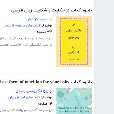
دانلود کتاب در حکایت و شکایت زبان فارسی
از:
محمود کیانوش
موضوع:
کتاب‌های متفرقه ادبیات
۳۹۴ صفحه
برچسب‌ها:
تاریخچه پیدایش زبان فا
فارسی
،
تغییرات زبان فارسی
،
اهمیت 
دانلود کتاب Breast milk is the best form of nutrition for your baby
از:
روح الله یوسفی رامندی
موضوع:
کتاب‌های آموزش زبان
۱۹۹ صفحه
برچسب‌ها:
کتاب دو زبانه
،
کتاب دو زب