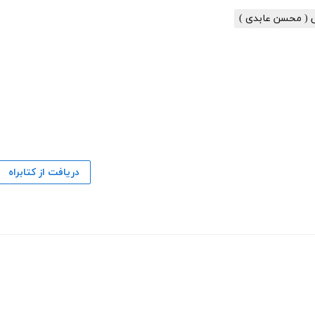
 ( محسن عابدی )
دریافت از کتابراه