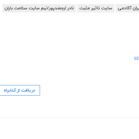
ان آکادمی
سایت تاثیر مثبت
نادر ارجمندپور/تیم سایت سلامت باران
دریافت از کتابراه