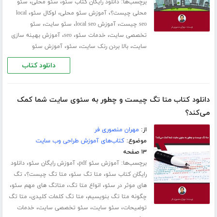
برچسب‌ها:
،
،
دانلود رایگان کتاب سئو
سئو محلی
سئو
،
،
،
محلی چیست؟
آموزش سئو محلی
لوکال سئو
local
،
،
،
seo چیست
آموزش local seo
سئو سایت
سئو
،
،
،
تخصصی سایت
خدمات سئو
seo
آموزش بهینه سازی
،
،
،
سایت
بالا بردن رنک سایت
سئو
آموزش سئو
دانلود کتاب
دانلود کتاب متا تگ چیست و چطور به سئوی سایت شما کمک
می‌کند؟
از:
مهران منصوری فر
موضوع:
کتاب‌های آموزش طراحی وب سایت
۱۳ صفحه
برچسب‌ها:
،
،
آموزش سئو pdf
آموزش رایگان سئو
دانلود
،
،
،
رایگان کتاب سئو
متا تگ سئو
متا تگ چیست؟
تگ
،
،
،
های موثر در سئو
انواع متا تگ
متاتگ های مهم سئو
،
،
چگونه متا تگ بنویسیم
متا تگ کلمات کلیدی
متا تگ
،
،
،
توضیحات
سئو سایت
سئو تخصصی سایت
خدمات