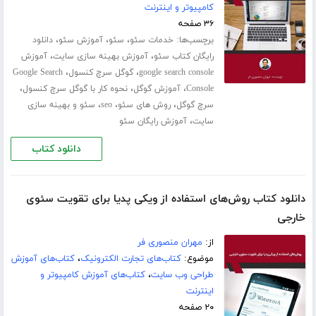
کامپیوتر و اینترنت
۳۶ صفحه
برچسب‌ها:
،
،
،
خدمات سئو
سئو
آموزش سئو
دانلود
،
،
رایگان کتاب سئو
آموزش بهینه سازی سایت
آموزش
،
،
google search console
گوگل سرچ کنسول
Google Search
،
،
،
Console
آموزش گوگل
نحوه کار با گوگل سرچ کنسول
،
،
،
سرچ گوگل
روش های سئو
seo
سئو و بهینه سازی
،
سایت
آموزش رایگان سئو
دانلود کتاب
دانلود کتاب روش‌های استفاده از ویکی پدیا برای تقویت سئوی
خارجی
از:
مهران منصوری فر
موضوع:
کتاب‌های تجارت الکترونیک
،
کتاب‌های آموزش
طراحی وب سایت
،
کتاب‌های آموزش کامپیوتر و
اینترنت
۲۰ صفحه