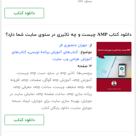
،
سئو
seo
دانلود کتاب
دانلود کتاب AMP چیست و چه تاثیری در سئوی سایت شما دارد؟
از:
مهران منصوری فر
موضوع:
کتاب‌های آموزش برنامه نویسی
،
کتاب‌های
آموزش طراحی وب سایت
۱۲ صفحه
برچسب‌ها:
،
،
تاثیر amp در سئو
تست amp چیست
،
،
،
آموزش amp
آموزش amp گوگل
صفحات amp
افزونه
،
،
،
،
amp مخفف چیست
amp
ساخت amp
معرفی amp
،
،
پیاده سازی amp
ساخت صفحه amp
نمایش سایت در
،
،
موبایل
بهینه سازی سایت برای موبایل
ایجاد نسخه
،
موبایل سایت
دانلود رایگان کتاب
دانلود کتاب