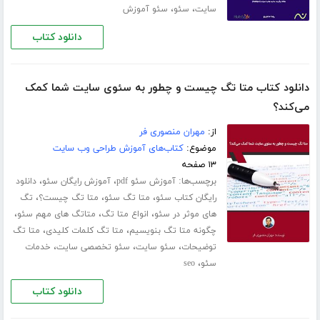
،
،
سایت
سئو
سئو آموزش
دانلود کتاب
دانلود کتاب متا تگ چیست و چطور به سئوی سایت شما کمک
می‌کند؟
از:
مهران منصوری فر
موضوع:
کتاب‌های آموزش طراحی وب سایت
۱۳ صفحه
برچسب‌ها:
،
،
آموزش سئو pdf
آموزش رایگان سئو
دانلود
،
،
،
رایگان کتاب سئو
متا تگ سئو
متا تگ چیست؟
تگ
،
،
،
های موثر در سئو
انواع متا تگ
متاتگ های مهم سئو
،
،
چگونه متا تگ بنویسیم
متا تگ کلمات کلیدی
متا تگ
،
،
،
توضیحات
سئو سایت
سئو تخصصی سایت
خدمات
،
سئو
seo
دانلود کتاب