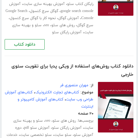
،
،
رایگان کتاب سئو
آموزش بهینه سازی سایت
آموزش
،
،
google search console
گوگل سرچ کنسول
Google Search
،
،
،
Console
آموزش گوگل
نحوه کار با گوگل سرچ کنسول
،
،
،
سرچ گوگل
روش های سئو
seo
سئو و بهینه سازی
،
سایت
آموزش رایگان سئو
دانلود کتاب
دانلود کتاب روش‌های استفاده از ویکی پدیا برای تقویت سئوی
خارجی
از:
مهران منصوری فر
موضوع:
کتاب‌های تجارت الکترونیک
،
کتاب‌های آموزش
طراحی وب سایت
،
کتاب‌های آموزش کامپیوتر و
اینترنت
۲۰ صفحه
برچسب‌ها:
،
،
روش های سئو
seo
سئو و بهینه سازی
،
،
،
سایت
آموزش رایگان سئو
آموزش سئو pdf
دوره
،
،
،
آموزش سئو
سئو سایت
سئو تخصصی سایت
خدمات