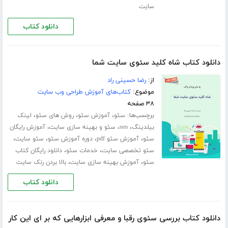
سایت
دانلود کتاب
دانلود کتاب ﺷﺎه ﮐﻠﯿﺪ ﺳﺌﻮی ﺳﺎﯾﺖ ﺷﻤﺎ
از:
رضا حسینی راد
موضوع:
کتاب‌های آموزش طراحی وب سایت
۳۸ صفحه
برچسب‌ها:
،
،
،
سئو
آموزش سئو
روش های سئو
لینک
،
،
،
بیلدینگ
seo
سئو و بهینه سازی سایت
آموزش رایگان
،
،
،
،
سئو
آموزش سئو pdf
دوره آموزش سئو
سئو سایت
،
،
سئو تخصصی سایت
خدمات سئو
دانلود رایگان کتاب
،
،
سئو
آموزش بهینه سازی سایت
بالا بردن رنک سایت
دانلود کتاب
دانلود کتاب بررسی سئوی رقبا و معرفی ابزارهایی که بر ای این کار