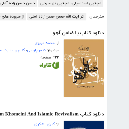
مجتبی اسماعیلی، مجتبی تل سرخی
حسن حسن زاده آملی
مترجمان:
اثر آیت الله حسن حسن زاده آملی
از سروده هایِ 
دانلود کتاب یا ضامن آهو
از:
محمد عزیزی
موضوع:
شعر پارسی
،
کلام و عقاید
،
صد
۲۲۳ صفحه
دانلود کتاب Imam Khomeini And Islamic Revivalism (امام خمینی و احیاگرایی اسلامی)
از:
کبری لشکری