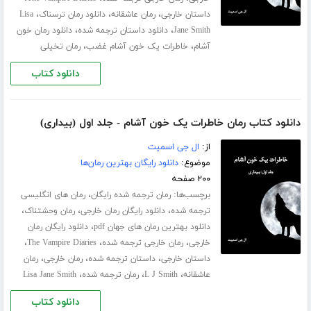
،
،
،
داستان خارجی
رمان عاشقانه
دانلود رمان ترسناک
Lisa
،
،
Jane Smith
دانلود داستان ترجمه شده
دانلود رمان خون
،
،
آشام
خاطرات یک خون آشام غضب
رمان تخیلی
دانلود کتاب
دانلود کتاب رمان خاطرات یک خون آشام - جلد اول (بیداری)
از:
ال جی اسمیت
موضوع:
دانلود رایگان بهترین رمان‌ها
۲۰۰ صفحه
برچسب‌ها:
،
رمان ترجمه شده رایگان
رمان های انگلیسی
،
،
،
ترجمه شده
دانلود رایگان رمان خارجی
رمان وحشتناک
،
دانلود بهترین رمان های جهان pdf
دانلود رایگان رمان
،
،
،
خارجی
رمان خارجی ترجمه شده
The Vampire Diaries
،
،
،
داستان خارجی
داستان ترجمه شده
رمان خارجی
رمان
،
،
،
عاشقانه
L J Smith
رمان ترجمه شده
Lisa Jane Smith
دانلود کتاب