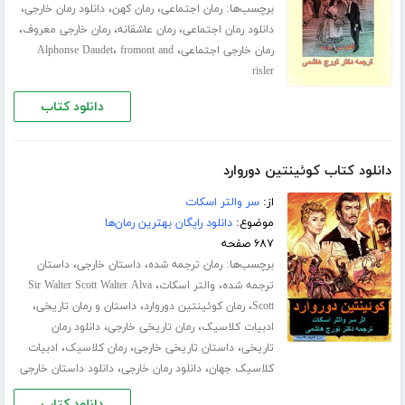
برچسب‌ها:
،
،
،
رمان اجتماعی
رمان کهن
دانلود رمان خارجی
،
،
،
دانلود رمان اجتماعی
رمان عاشقانه
رمان خارجی معروف
،
،
رمان خارجی اجتماعی
fromont and
Alphonse Daudet
risler
دانلود کتاب
دانلود کتاب کوئینتین دوروارد
از:
سر والتر اسکات
موضوع:
دانلود رایگان بهترین رمان‌ها
۶۸۷ صفحه
برچسب‌ها:
،
،
رمان ترجمه شده
داستان خارجی
داستان
،
،
ترجمه شده
والتر اسکات
Sir Walter Scott Walter Alva
،
،
،
Scott
رمان کوئینتین دوروارد
داستان و رمان تاریخی
،
،
ادبیات کلاسیک
رمان تاریخی خارجی
دانلود رمان
،
،
،
تاریخی
داستان تاریخی خارجی
رمان کلاسیک
ادبیات
،
،
کلاسیک جهان
دانلود رمان خارجی
دانلود داستان خارجی
دانلود کتاب