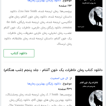
موضوع:
دانلود رایگان بهترین رمان‌ها
۱۹۳ صفحه
برچسب‌ها:
،
،
رمان ترجمه شده
Lisa Jane Smith
دانلود
،
،
داستان ترجمه شده
دانلود رمان خون آشام
رمان های
،
،
انگلیسی ترجمه شده
رمان ترجمه شده رایگان
the dark
،
،
renuion
دانلود رایگان رمان خارجی
خاطرات یک خون آشام
،
،
،
غضب
رمان تخیلی
رمان خارجی معروف
رمان خاطرات
،
،
،
یک خون آشام
داستان ترجمه شده
رمان عاشقانه
دانلود
رمان ترسناک
دانلود کتاب
دانلود کتاب رمان خاطرات یک خون آشام - جلد پنجم (شب هنگام)
از:
ال جی اسمیت
موضوع:
دانلود رایگان بهترین رمان‌ها
۴۳۹ صفحه
برچسب‌ها:
،
،
،
L J Smith
رمان ترجمه شده
رمان وحشتناک
،
دانلود بهترین رمان های جهان pdf
دانلود رایگان رمان
،
،
،
خارجی
رمان خارجی ترجمه شده
The Vampire Diaries