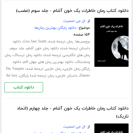
دانلود کتاب رمان خاطرات یک خون آشام - جلد سوم (غضب)
از:
ال جی اسمیت
موضوع:
دانلود رایگان بهترین رمان‌ها
۱۵۴ صفحه
برچسب‌ها:
،
،
رمان ترجمه شده
Lisa Jane Smith
دانلود
،
،
،
داستان ترجمه شده
دانلود رمان خون آشام
جلد سوم
،
،
رمان های انگلیسی ترجمه شده
دانلود رمان ترسناک
رمان
،
،
وحشتناک
دانلود بهترین رمان های جهان pdf
دانلود
،
،
رایگان رمان خارجی
رمان خارجی ترجمه شده
The Vampire
،
،
،
Diaries
داستان خارجی
رمان ترجمه شده رایگان
the fury
دانلود کتاب
دانلود کتاب رمان خاطرات یک خون آشام - جلد چهارم (اتحاد
تاریک)
از:
ال جی اسمیت