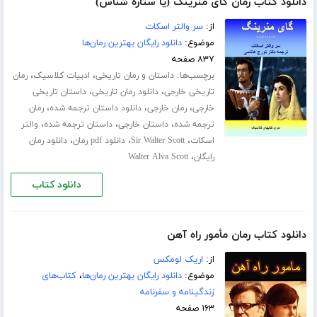
دانلود کتاب رمان گای منرینگ (یا ستاره شناس)
از:
سر والتر اسکات
موضوع:
دانلود رایگان بهترین رمان‌ها
۸۳۷ صفحه
برچسب‌ها:
،
،
داستان و رمان تاریخی
ادبیات کلاسیک
رمان
،
،
تاریخی خارجی
دانلود رمان تاریخی
داستان تاریخی
،
،
،
خارجی
رمان خارجی
دانلود داستان ترجمه شده
رمان
،
،
،
ترجمه شده
داستان خارجی
داستان ترجمه شده
والتر
،
،
،
اسکات
Sir Walter Scott
دانلود pdf رمان
دانلود رمان
،
رایگان
Walter Alva Scott
دانلود کتاب
دانلود کتاب رمان مأمور راه آهن
از:
اریک لومکس
موضوع:
دانلود رایگان بهترین رمان‌ها
،
کتاب‌های
زندگینامه و سفرنامه
۱۶۳ صفحه